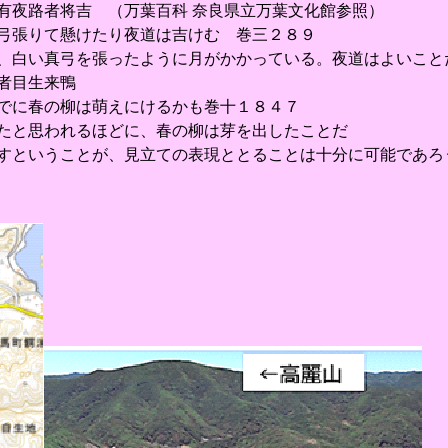
有夜路者将吉 （万葉百科 奈良県立万葉文化館参照）
弓張りて懸けたり夜道は吉けむ 巻三２８９
、白い真弓を張ったように月がかかっている。夜道はよいこと
者目生来鴨
でに春の柳は萌えにけるかも巻十１８４７
たと思われるほどに、春の柳は芽を出したことだ
すということが、見立ての表現ととることは十分に可能であろ