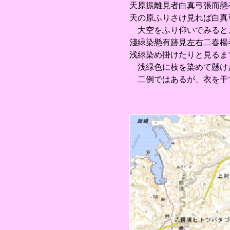
天原振離見者白真弓張而懸
天の原ふりさけ見れば白真
大空をふり仰いでみると
淺緑染懸有跡見左右二春楊
浅緑染め掛けたりと見るま
浅緑色に枝を染めて懸け
二例ではあるが、衣を干