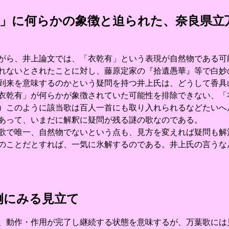
有」に何らかの象徴と迫られた、奈良県立
ら、井上論文では、「衣乾有」という表現が自然物である可
れないとされたことに対し、藤原定家の『拾遺愚華』等で白妙
到来を意味するのかという疑問を持つ井上氏は、どうして香具
衣乾有」が何らかが象徴されていた可能性を排除できない、「
）このように該当歌は百人一首にも取り入れられるなどたいへ
あって、いまだに解釈に疑問が残る謎の歌なのである。
で唯一、自然物でないという点も、見方を変えれば疑問も解
のことだとすれば、一気に氷解するのである。井上氏の言うな
例にみる見立て
動作・作用が完了し継続する状態を意味するが、万葉歌には