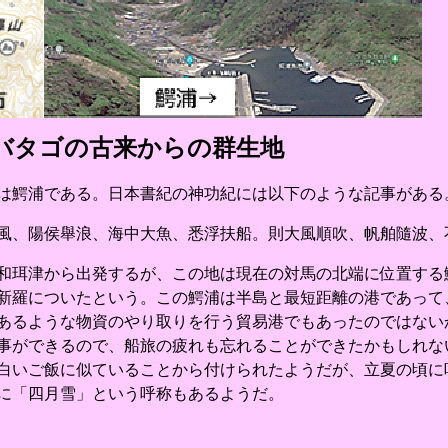
バタゴの古来からの群生地
は鰐浦である。日本書紀の神功紀には以下のような記事がある
、陽侯舉浪、海中大魚、悉浮扶船。則大風順吹、帆舶隨波、
珥津から出発するが、この地は現在の対馬の北端に位置する
新羅についたという。この鰐浦は半島と最短距離の港であって
あるような物資のやり取りを行う貿易港でもあったのではない
事ができるので、船旅の疲れも忘れることができたかもしれな
白いご飯に似ていることから付けられたようだが、立夏の頃に
に「四月雪」という呼称もあるようだ。