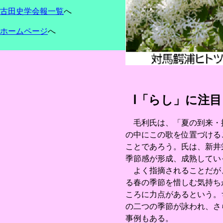
古田史学会報一覧
へ
ホームページ
へ
Ⅰ「らし」に注
毛利氏は、「夏の到来・推
の中にこの歌を位置づける
ことであろう。氏は、新井
季節感が形成、成熟してい
よく指摘されることだが、
る春の季節を惜しむ気持ち
ころに力点があるという。
の二つの季節が詠われ、さ
事例もある。