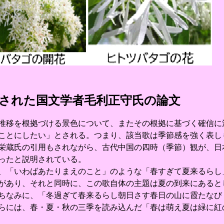
目された国文学者毛利正守氏の論文
移を根拠づける景色について、またその根拠に基づく確信に
ことにしたい」とされる。つまり、該当歌は季節感を強く表し
栄蔵氏の引用もされながら、古代中国の四時（季節）観が、日
ったと説明されている。
「いわばあたりまえのこと」のような「春すぎて夏来るらし
があり、それと同時に、この歌自体の主題は夏の到来にあると
ちなみに、「冬過ぎて春来るらし朝日さす春日の山に霞たなび
らには、春・夏・秋の三季を読み込んだ「春は萌え夏は緑に紅