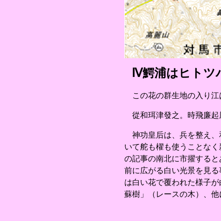
Ⅳ鰐浦はヒトツ
この花の群生地の入り江
從和珥津發之。時飛廉起風
神功皇后は、兵を整え、和
いて舵も櫂も使うことなく
の記事の南北に市擢すると
前に広がる白い光景を見る
は白い花で覆われた様子が
蘇樹」（レースの木）、他