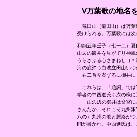
Ⅴ万葉歌の地名
竜田山（龍田山）は万葉歌
受けられる。万葉歌には次
和銅五年壬子（七一二）夏
山辺の御井を見がてり神風
うらさぶる心さまねし（＊
海の底沖つ白波立田山いつ
右二首今案ずるに御井に
これらは、「題詞」では三
学者の中西進氏も次の様に
「山の辺の御井は斎宮にあ
さんだか、それこそ九州派
八の）九州の歌と脈絡がつ
問が書かれ、中西進氏は、