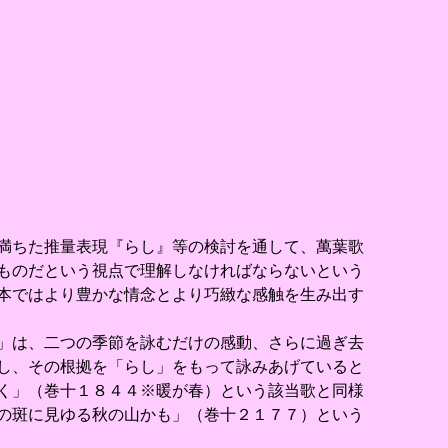
満ちた推量表現『らし』等の検討を通して、萬葉歌
ものだという視点で理解しなければならないという
本ではより豊かな情念とより巧緻な感触を生み出す
」は、二つの季節を詠むだけの感動、さらに過ぎ去
し、その根拠を「らし」をもって詠みあげていると
く」（巻十１８４４※暖が春）という該当歌と同様
の斑に見ゆる秋の山かも」（巻十２１７７）という