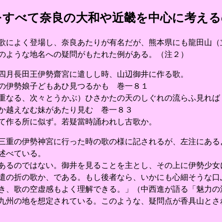
をすべて奈良の大和や近畿を中心に考える
によく登場し、奈良あたりが有名だが、熊本県にも龍田山（
のような地名への疑問がもたれた例がある。（注２）
四月長田王伊勢齋宮に遣しし時、山辺御井に作る歌。
の伊勢娘子どもあひ見つるかも 巻一８１
重なる、次々とうかぶ）ひさかたの天のしぐれの流らふ見れば
か越えなむ妹があたり見む 巻一８３
て作る所に似ず。若疑當時誦われし古歌か。
重の伊勢神宮に行った時の歌の様に記されるが、左注にある
述べている。
るのではない。御井を見ることを主とし、その上に伊勢少女
遣の折の歌か、である。もし後者なら、いかにも心細そうな口
き、歌の空虚感もよく理解できる。」（中西進が語る「魅力の
九州の地を想定されている。このような、疑問点が香具山とさ