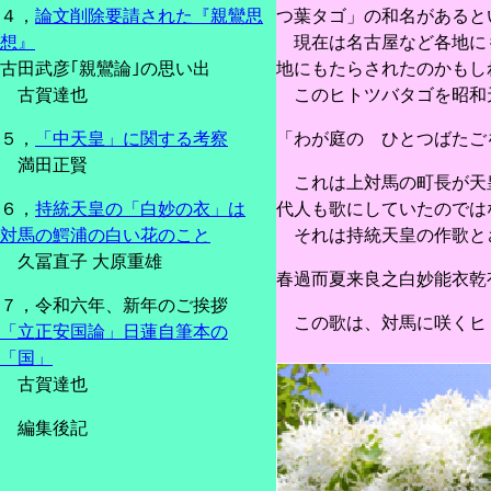
つ葉タゴ」の和名があると
４，
論文削除要請された『親鸞思
現在は名古屋など各地にも
想』
地にもたらされたのかもし
古田武彦｢親鸞論｣の思い出
このヒトツバタゴを昭和
古賀達也
「わが庭の ひとつばたご
５，
「中天皇」に関する考察
満田正賢
これは上対馬の町長が天皇
代人も歌にしていたのでは
６，
持統天皇の「白妙の衣」は
それは持統天皇の作歌と
対馬の鰐浦の白い花のこと
久冨直子 大原重雄
春過而夏来良之白妙能衣乾
７，令和六年、新年のご挨拶
この歌は、対馬に咲くヒト
「立正安国論」日蓮自筆本の
「国」
古賀達也
編集後記