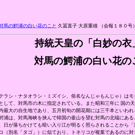
対馬の鰐浦の白い花のこと
久冨直子 大原重雄 （会報１８０号） ../kaih
持統天皇の「白妙の衣
対馬の鰐浦の白い花の
ラシ・ナタオラシ・ミズイシ、俗名なんじゃもんじゃ）はモ
として、対馬市の木に指定されている。また昭和三年に 国の
最大の自生地であり、五月初旬の開花期には三千本といわれ
鰐浦は、対馬海峡を挟んで韓国の釜山を望む対馬の北端にある
、日が落ちかけても暗い入り江が明るく照らされることから「
（別名「タゴ」）に似ており、トネリコが複葉であるのに対