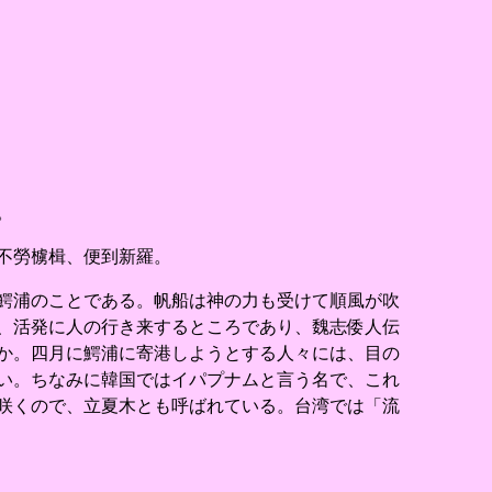
。
不勞㯭楫、便到新羅。
鰐浦のことである。帆船は神の力も受けて順風が吹
、活発に人の行き来するところであり、魏志倭人伝
か。四月に鰐浦に寄港しようとする人々には、目の
い。ちなみに韓国ではイパプナムと言う名で、これ
咲くので、立夏木とも呼ばれている。台湾では「流