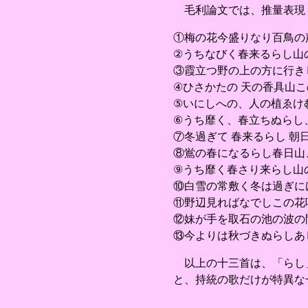
毛利論文では、推量表現
①梅の花今盛りなり百鳥の
②うちなびく春来るらし山
③霞立つ野の上の方に行き
④ひさかたの 天の香具山こ
⑤いにしへの、人の植ゑけ
⑥うち靡く、春立ちぬらし
⑦冬過ぎて 春来るらし 朝
⑧鴬の春になるらし春日山
⑨うち靡く春さり来らし山
⑩白雪の常敷く冬は過ぎに
⑪野辺見ればなでしこの花
⑫妹が手を取石の池の波の
⑬今よりは秋づきぬらしあ
以上の十三首は、「らし」
と、持統の歌だけが特異な