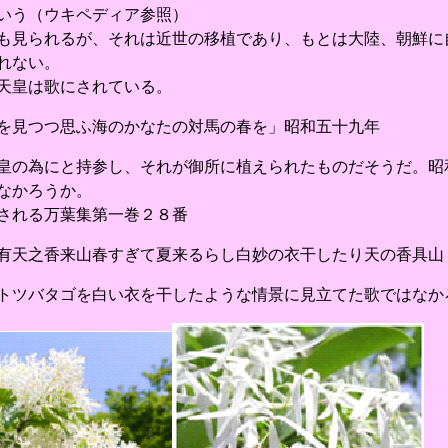
いう（ウキペディア参照）
見られるが、それは近世の移植であり、もとは大陸、朝鮮に
れない。
天皇は歌にされている。
を見つつ思ふ海のかなたの対馬の春を」昭和五十九年
の為にと持参し、それが御所に植えられたものだそうだ。昭
なかろうか。
される万葉集第一巻２８番
有天之香来山春すぎて夏来るらし白妙の衣干したり天の香具山
ツバタゴを白い衣を干したような情景に見立てた歌ではなか