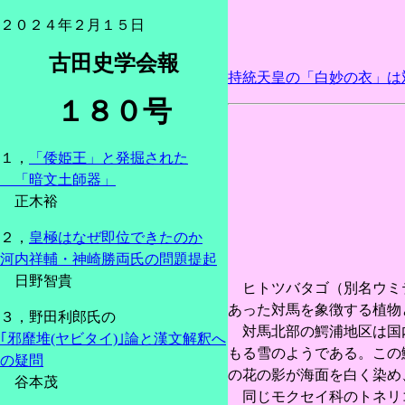
２０２４年２月１５日
古田史学会報
持統天皇の「白妙の衣」は
１８０号
１，
「倭姫王」と発掘された
「暗文土師器」
正木裕
２，
皇極はなぜ即位できたのか
河内祥輔・神崎勝両氏の問題提起
日野智貴
ヒトツバタゴ（別名ウミテ
あった対馬を象徴する植物
３，野田利郎氏の
対馬北部の鰐浦地区は国内
｢邪靡堆(ヤビタイ)｣論と漢文解釈へ
もる雪のようである。この
の疑問
の花の影が海面を白く染め
谷本茂
同じモクセイ科のトネリコ