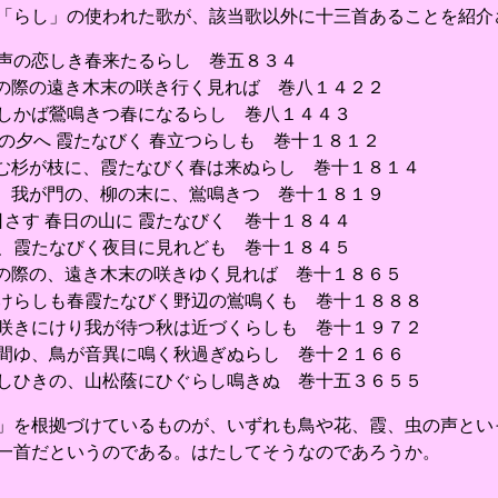
「らし」の使われた歌が、該当歌以外に十三首あることを紹介
声の恋しき春来たるらし 巻五８３４
の際の遠き木末の咲き行く見れば 巻八１４２２
しかば鶯鳴きつ春になるらし 巻八１４４３
の夕へ 霞たなびく 春立つらしも 巻十１８１２
む杉が枝に、霞たなびく春は来ぬらし 巻十１８１４
、我が門の、柳の末に、鴬鳴きつ 巻十１８１９
日さす 春日の山に 霞たなびく 巻十１８４４
、霞たなびく夜目に見れども 巻十１８４５
の際の、遠き木末の咲きゆく見れば 巻十１８６５
けらしも春霞たなびく野辺の鴬鳴くも 巻十１８８８
咲きにけり我が待つ秋は近づくらしも 巻十１９７２
間ゆ、鳥が音異に鳴く秋過ぎぬらし 巻十２１６６
しひきの、山松蔭にひぐらし鳴きぬ 巻十五３６５５
を根拠づけているものが、いずれも鳥や花、霞、虫の声とい
一首だというのである。はたしてそうなのであろうか。