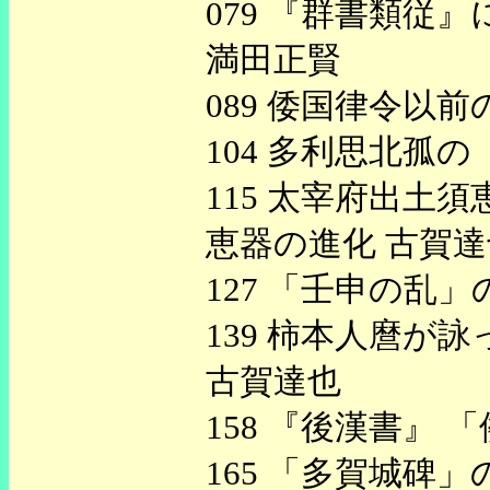
079 『群書類従
満田正賢
089 倭国律令以
104 多利思北孤の
115 太宰府出土須
恵器の進化 古賀達
127 「壬申の乱
139 柿本人麿が詠
古賀達也
158 『後漢書』
165 「多賀城碑」