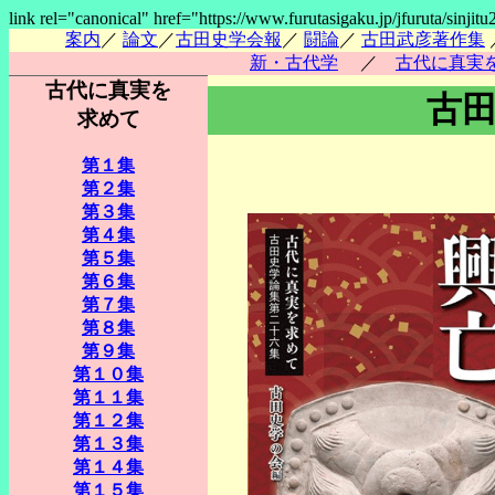
link rel="canonical" href="https://www.furutasigaku.jp/jfuruta/sinjitu2
案内
／
論文
／
古田史学会報
／
闘論
／
古田武彦著作集
新・古代学
／
古代に真実
古代に真実を
古
求めて
第１集
第２集
第３集
第４集
第５集
第６集
第７集
第８集
第９集
第１０集
第１１集
第１２集
第１３集
第１４集
第１５集