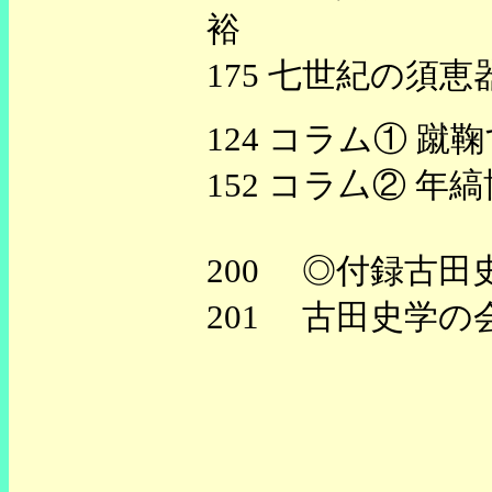
裕
175 七世紀の須
124 コラム① 
152 コラ厶② 
200 ◎付録古田
201 古田史学