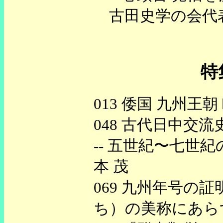
古田史学の会代表
特
013 倭国 九州王朝
048 古代日中交
-- 五世紀〜七世
本 茂
069 九州年号の
ち）の美称にあら