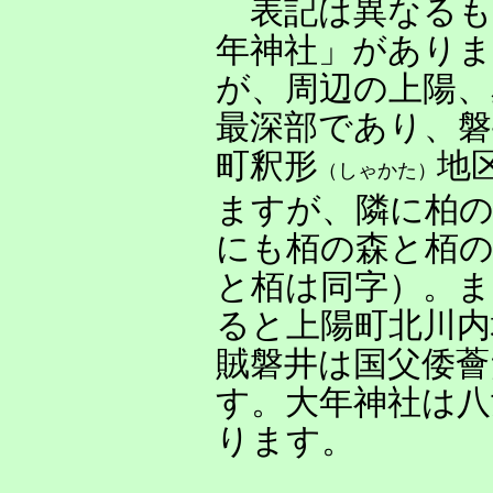
表記は異なるも
年神社」がありま
が、周辺の上陽、
最深部であり、
町釈形
地
（しゃかた）
ますが、隣に柏の
にも栢の森と栢
と栢は同字）。ま
ると上陽町北川内
賊磐井は国父倭薈
す。大年神社は八
ります。