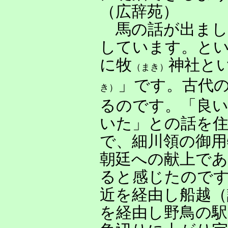
（広辞苑）
馬の話が出まし
しています。と
に牧
神社と
（まき）
」です。古代
き）
るのです。「良
いた」との話を
で、細川領の御
朝廷への献上で
ると感じたのです
近を経由し船越（
を経由し野鳥の駅