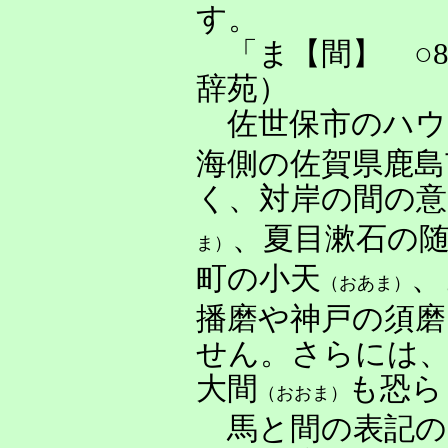
す。
「ま【間】 ○8
辞苑）
佐世保市のハウ
海側の佐賀県鹿島
く、対岸の間の意
、夏目漱石の
ま）
町の小天
、
（おあま）
播磨や神戸の須
せん。さらには
大間
も恐ら
（おおま）
馬と間の表記の