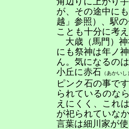
角辺りに上がり
が、その途中に
越」参照）、駅の
ことも十分に考
大歳（馬門）神
にも祭神は年ノ
ん。気になるのは
小丘に赤石
（あかいし
ピンク石の事です
られているのな
えにくく、これは
が祀られていな
言葉は細川家が使