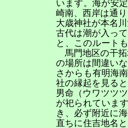
います。海が安定
崎南、西岸は通
大歳神社が本名川
古代は潮が入っ
と、このルート
馬門地区の干拓
の場所は間違い
さからも有明海
社の縁起を見ると
男命（ウワツツツ
が祀られていま
き、必ず附近に
直ちに住吉地名と