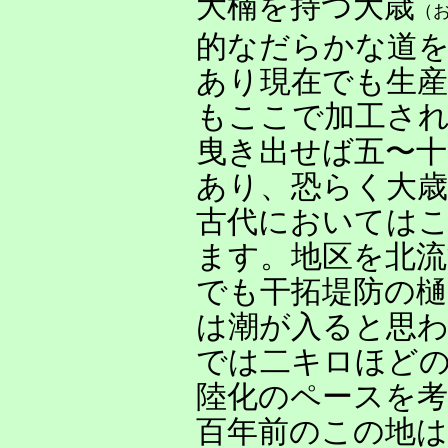
大楠を持つ大歳
（
的なだらかな道
あり現在でも生
もここで加工さ
曳き出せば五〜
あり、恐らく大
古代においては
ます。地区を北流
でも干拓堤防の樋
は潮が入ると思わ
では二キロほど
陸化のペースを
百年前のこの地