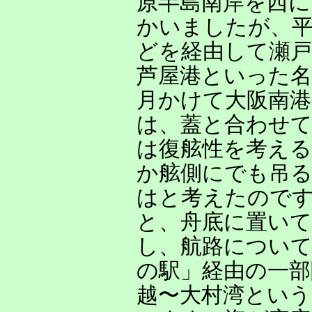
原半島南岸を西に
かいましたが、平
どを経由して瀬戸
芦屋港といった
月かけて大阪南港
は、蓋と合わせ
は復舷性を考え
か舷側にでも吊る
はと考えたので
と、舟底に置い
し、航路について
の駅」経由の一部
越〜大村湾とい