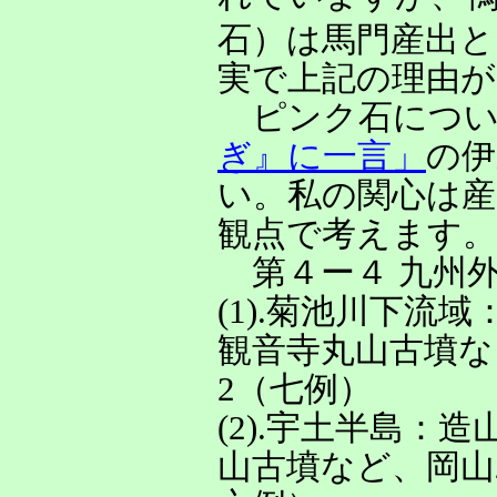
石）は馬門産出
実で上記の理由
ピンク石について
ぎ』に一言」
の伊
い。私の関心は
観点で考えます。
第４ー４ 九州外
(1).菊池川下
観音寺丸山古墳な
2（七例）
(2).宇土半島
山古墳など、岡山