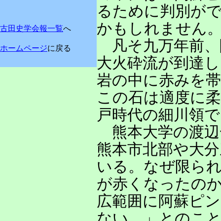
るために判別が
かもしれません
古田史学会報一覧
へ
凡そ九万年前、
ホームページ
に戻る
大火砕流が到達し
岩の中に赤みを
この石は適度に
戸時代の細川領
熊本大学の渡辺
熊本市北部や大分
いる。なぜ限ら
が赤くなったの
広範囲に阿蘇ピ
ない。」とのこ