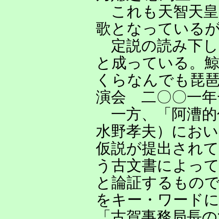
これも天智天皇
歌となっている
定説の読み下し
と成っている。
くらなんでも琵琶
演会 二〇〇一年
一方、「阿漕的
水野孝夫）におい
仮説が提出されて
う古文書によって
と論証するもの
をキー・ワード
「古賀事務局長の