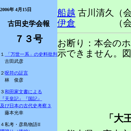
2006年 4月15日
船越
古川清久（
伊倉
（会報
古田史学会報
７３号
お断り：本会のホ
示できません。図
１
「万世一系」の史料批判
古田武彦
２
呪符の証言
林 俊彦
３
和田家文書による
『天皇記』『国記』
及び日本の古代史考察３
藤本光幸
「大王
４私考・彦島物語II