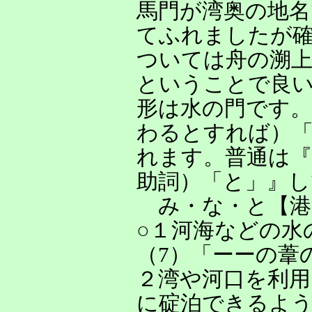
馬門が湾奥の地名
てふれましたが
ついては舟の溯上
ということで良
形は水の門です。
わるとすれば）「
れます。普通は『
助詞）「と」』
み・な・と【港
○１河海などの水
（7）「ーーの葦
２湾や河口を利用
に碇泊できるよう