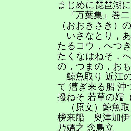
まじめに琵琶湖
『万葉集』巻二
（おおきさき）
いさなとり，あ
たるコウ，へつ
たくなはねそ，
の，つまの，お
鯨魚取り 近江の
て 漕ぎ来る船 沖
撥ねそ 若草の嬬
（原文）鯨魚取 
榜来船 奥津加伊 
乃嬬之 念鳥立