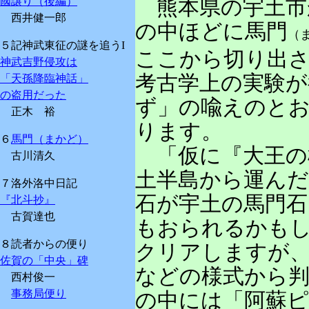
國譲り（後編）
熊本県の宇土市
西井健一郎
の中ほどに馬門
（
５記神武東征の謎を追うI
ここから切り出
神武吉野侵攻は
考古学上の実験が
「天孫降臨神話」
の盗用だった
ず」の喩えのと
正木 裕
ります。
６
馬門（まかど）
「仮に『大王の
古川清久
土半島から運ん
７洛外洛中日記
石が宇土の馬門石
『北斗抄』
古賀達也
もおられるかも
８読者からの便り
クリアしますが
佐賀の「中央」碑
などの様式から
西村俊一
事務局便り
の中には「阿蘇