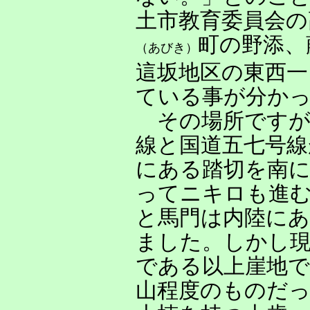
土市教育委員会の
町の野添、
（あびき）
這坂地区の東西一
ている事が分か
その場所ですが
線と国道五七号線
にある踏切を南に
ってニキロも進む
と馬門は内陸に
ました。しかし
である以上崖地で
山程度のものだ