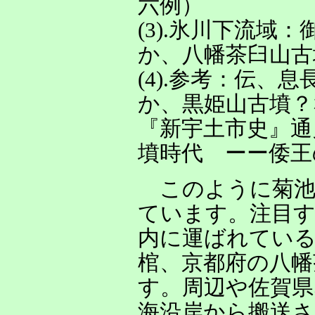
六例）
(3).氷川下流域
か、八幡茶臼山古
(4).参考：伝、
か、黒姫山古墳？
『新宇土市史』通
墳時代 ーー倭王
このように菊池
ています。注目す
内に運ばれている
棺、京都府の八幡
す。周辺や佐賀
海沿岸から搬送さ