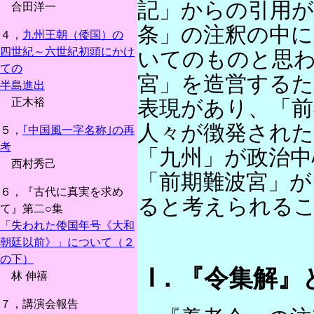
記」からの引用が
合田洋一
条」の注釈の中に
４，
九州王朝（倭国）の
四世紀～六世紀初頭にかけ
いてのものと思
ての
宮」を造営する
半島進出
正木裕
表現があり、「前
人々が徴発され
５，
｢中国風一字名称｣の再
考
「九州」が政治中
西村秀己
「前期難波宮」が
６，『古代に真実を求め
ると考えられる
て』第二○集
「失われた倭国年号《大和
朝廷以前》」について（２
の下）
Ⅰ．『令集解』
林 伸禧
７，講演会報告