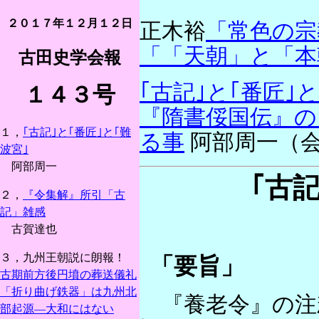
２０１７年１２月１２日
正木裕
「常色の宗
「「天朝」と「本
古田史学会報
｢古記｣と｢番匠｣と
１４３号
『隋書俀国伝』の
１，
｢古記｣と｢番匠｣と｢難
る事
阿部周一（
波宮｣
阿部周一
｢古記
２，
『令集解』所引「古
記」雑感
古賀達也
３，九州王朝説に朗報！
「要旨」
古期前方後円墳の葬送儀礼
「折り曲げ鉄器」は九州北
『養老令』の注
部起源―大和にはない