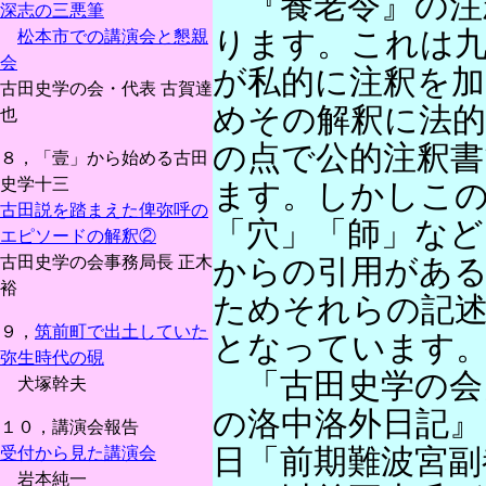
『養老令』の注
深志の三悪筆
ります。これは九
松本市での講演会と懇親
会
が私的に注釈を
古田史学の会・代表 古賀達
めその解釈に法
也
の点で公的注釈書
８，「壹」から始める古田
史学十三
ます。しかしこ
古田説を踏まえた俾弥呼の
「穴」「師」など
エピソードの解釈②
古田史学の会事務局長 正木
からの引用があ
裕
ためそれらの記
９，
筑前町で出土していた
となっています
弥生時代の硯
「古田史学の会
犬塚幹夫
の洛中洛外日記』
１０，講演会報告
日「前期難波宮副
受付から見た講演会
岩本純一