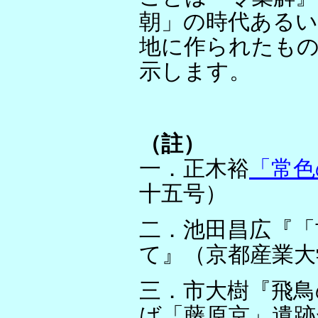
朝」の時代あるい
地に作られたも
示します。
（註）
一．正木裕
「常色
十五号）
二．池田昌広『「
て』（京都産業
三．市大樹『飛鳥
ば「藤原京」遺跡