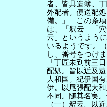
者。皆具造簿。丁
外配者。便送配処
備。」 この条項
は、「釈云」「穴
云」というよう
いるようです。
し、番号をつけ
「丁匠未到前三日
配処。皆以近及遠
大和国。紀伊国有
伊。以尾張配大和
不同。随其名実。
（一）釈云。以近