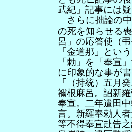
武紀」記事には
さらに拙論の中
の死を知らせる喪
呂」の応答使（弔
「金道那」という
「勅」を「奉宣」
に印象的な事が
「（持統）五月癸
禰根麻呂。詔新羅
奉宣。二年遣田中
言。新羅奉勅人者
等不得奉宣赴告之