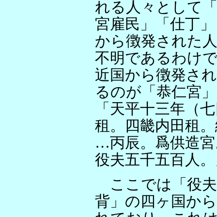
れる人々として「
宮雇民」「仕丁」
から徴発された
不明であるわけで
近国から徴発さ
るのが「恭仁宮」
「天平十三年（七
租。四畿内田租。
…丙辰。爲供造宮
役夫五千五百人。
ここでは「役夫
背」の四ヶ国から