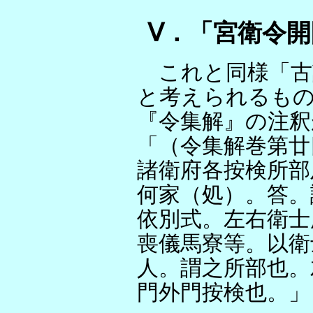
Ⅴ．「宮衛令
これと同様「古
と考えられるも
『令集解』の注釈
「（令集解巻第廿
諸衛府各按検所部
何家（処）。答。
依別式。左右衛士
喪儀馬寮等。以衛
人。謂之所部也。
門外門按検也。」