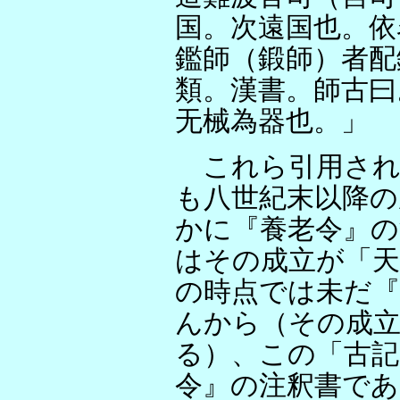
国。次遠国也。依
鑑師（鍛師）者配
類。漢書。師古曰
无械為器也。」
これら引用され
も八世紀末以降
かに『養老令』の
はその成立が「天
の時点では未だ『
んから（その成立
る）、この「古記
令』の注釈書で