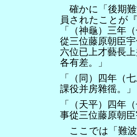
確かに「後期難
員されたことが
「（神龜）三年（
從三位藤原朝臣宇
六位已上才藝長上
各有差。」
「（同）四年（七
課役并房雜徭。」
「（天平）四年（
事從三位藤原朝臣
ここでは「難波