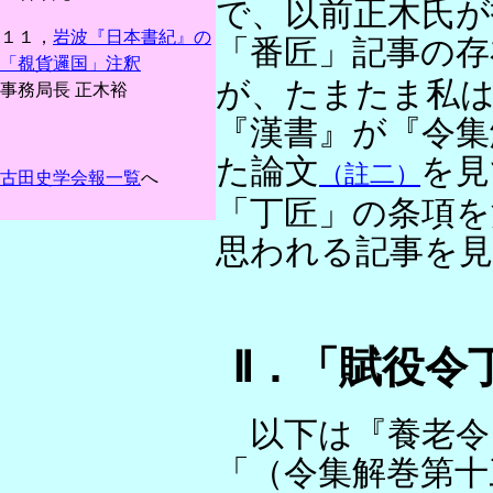
で、以前正木氏が
１１，
岩波『日本書紀』の
「番匠」記事の存
「覩貨邏国」注釈
が、たまたま私は
事務局長 正木裕
『漢書』が『令集
た論文
を見
（註二）
古田史学会報一覧
へ
「丁匠」の条項を
思われる記事を
Ⅱ．「賦役令
以下は『養老令
「（令集解巻第十