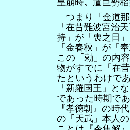
皇崩時。遣巨勢稻
つまり「金道那
「在昔難波宮治天
持」が「喪之日」
「金春秋」が「
この「勅」の内容
物がすでに「在昔
たというわけで
「新羅国王」とな
であった時期で
『孝徳朝』の時代
の「天武」本人
ことは『令集解』