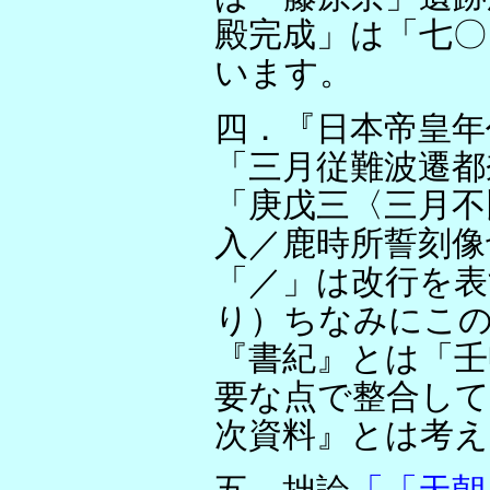
殿完成」は「七〇
います。
四．『日本帝皇年
「三月従難波遷都
「庚戊三〈三月不
入／鹿時所誓刻像
「／」は改行を表
り）ちなみにこの
『書紀』とは「壬
要な点で整合して
次資料』とは考