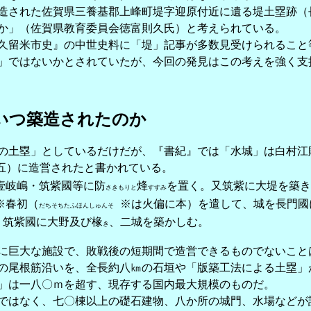
された佐賀県三養基郡上峰町堤字迎原付近に遺る堤土塁跡（
か」（佐賀県教育委員会徳富則久氏）と考えられている。
留米市史』の中世史料に「堤」記事が多数見受けられること
」ではないかとされていたが、今回の発見はこの考えを強く支
いつ築造されたのか
土塁」としているだけだが、『書紀』では「水城」は白村江
五）に造営されたと書かれている。
壹岐嶋・筑紫國等に防
烽
を置く。又筑紫に大堤を築き
さきもりと
すすみ
※春初（
※は火偏に本）を遣して、城を長門國
だちそちたふほんしゅんそ
、筑紫國に大野及び椽
、二城を築かしむ。
き
に巨大な施設で、敗戦後の短期間で造営できるものでないこと
尾根筋沿いを、全長約八㎞の石垣や「版築工法による土塁」
」は一八〇ｍを超す、現存する国内最大規模のものだ。
はなく、七〇棟以上の礎石建物、八か所の城門、水場などが