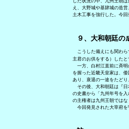
した状況の中、九州王朝は
え、大野城や基肄城の造営
土木工事を強行した。今回
９、大和朝廷の
こうした備えにも関わらず
主君のお供をする）したと
一方、白村江直前に斉明の
を握った近畿天皇家は、倭
あり、衰退の一途をたどり
その後、大和朝廷は『日本
の史書から「九州年号を入
の主権者は九州王朝ではな
今回発見された大宰府を守