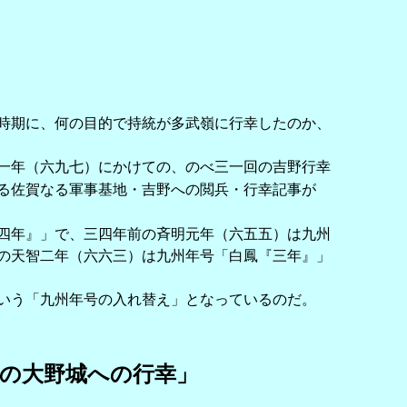
時期に、何の目的で持統が多武嶺に行幸したのか、
一年（六九七）にかけての、のべ三一回の吉野行幸
る佐賀なる軍事基地・吉野への閲兵・行幸記事が
四年』」で、三四年前の斉明元年（六五五）は九州
の天智二年（六六三）は九州年号「白鳳『三年』」
いう「九州年号の入れ替え」となっているのだ。
子の大野城への行幸」