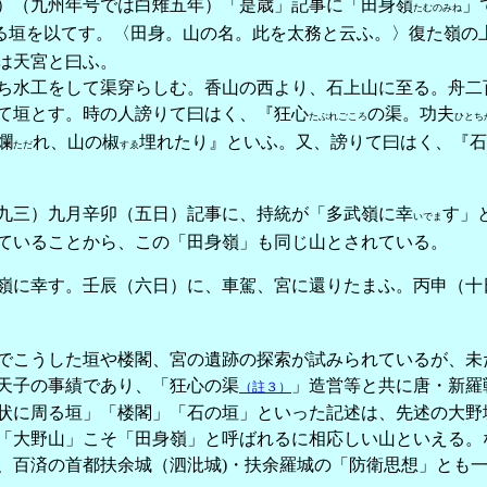
）（九州年号では白雉五年）「是歳」記事に「田身嶺
」
たむのみね
る垣を以てす。〈田身。山の名。此を太務と云ふ。〉復た嶺の
は天宮と曰ふ。
水工をして渠穿らしむ。香山の西より、石上山に至る。舟二
て垣とす。時の人謗りて曰はく、『狂心
の渠。功夫
たぶれごころ
ひとち
爛
れ、山の椒
埋れたり』といふ。又、謗りて曰はく、『石
ただ
すゑ
九三）九月辛卯（五日）記事に、持統が「多武嶺に幸
す」
いでま
ていることから、この「田身嶺」も同じ山とされている。
嶺に幸す。壬辰（六日）に、車駕、宮に還りたまふ。丙申（十
こうした垣や楼閣、宮の遺跡の探索が試みられているが、未
天子の事績であり、「狂心の渠
」造営等と共に唐・新羅
（註３）
に周る垣」「楼閣」「石の垣」といった記述は、先述の大野
「大野山」こそ「田身嶺」と呼ばれるに相応しい山といえる。
、百済の首都扶余城（泗沘城)・扶余羅城の「防衛思想」とも