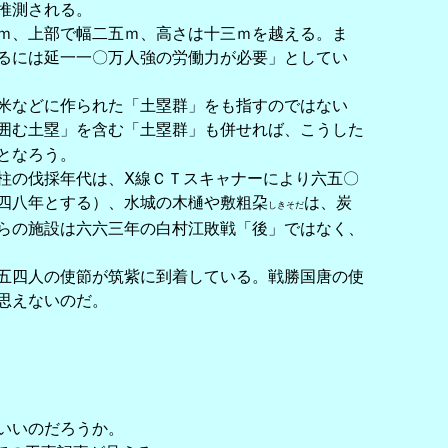
推測される。
ｍ、上部で幅二五ｍ、高さは十三ｍを越える。ま
るには延一一〇万人強の労働力が必要」としてい
米などに作られた「土塁群」をも指すのではない
囲む土塁」を含む「土塁群」も併せれば、こうした
となろう。
柱の伐採年代は、Ⅹ線ＣＴスキャナーにより六五〇
四八年とする）、水城の木樋や敷粗朶
は、炭
しきそだ
らの施設は六六三年の白村江敗戦「後」ではなく、
五四人の使節が筑紫に到着している。戦勝国唐の使
思えないのだ。
いいのだろうか。