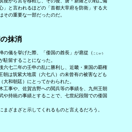
筑後から宮を移転し、その後、唐・新羅との戦に備
心」と言われるほどの「首都大宰府を防衛」する大
はその重要な一部だったのだ。
績の抹消
禅の儀を挙げた際、「倭国の酋長」が扈從（
こじゅう
が駐留することになった。
後六七二年の壬申の乱に勝利し、近畿・東国の覇権
王朝は筑紫大地震（六七八）の未曾有の被害なども
（大和朝廷）にとってかわられた。
木工事や、佐賀吉野への閲兵等の事績を、九州王朝
武や持統の事績とすることで、七世紀段階での倭国
にまざまざと示してくれるものと言えるだろう。