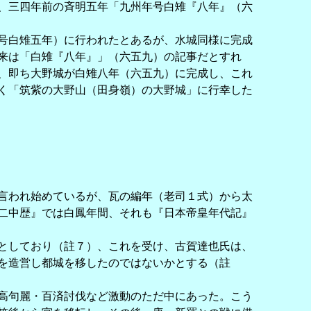
、三四年前の斉明五年「九州年号白雉『八年』（六
号白雉五年）に行われたとあるが、水城同様に完成
来は「白雉『八年』」（六五九）の記事だとすれ
、即ち大野城が白雉八年（六五九）に完成し、これ
く「筑紫の大野山（田身嶺）の大野城」に行幸した
言われ始めているが、瓦の編年（老司１式）から太
二中歴』では白鳳年間、それも『日本帝皇年代記』
としており（註７）、これを受け、古賀達也氏は、
を造営し都城を移したのではないかとする（註
高句麗・百済討伐など激動のただ中にあった。こう