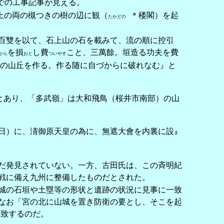
での工事記事が見える。
上の両の槻つきの樹の辺に観（
＊楼閣）を起
たかどの
百雙を以て、石上山の石を載みて、流の順に控引
を損
し費
こと、三萬餘。垣造る功夫を費
から
おと
ついやす
の山丘を作る。作る随に自づからに破れなむ』と
とあり、「多武嶺」は大和飛鳥（桜井市南部）の山
日）に、淸御原天皇の為に、無遮大會を内裏に設
ま
だ発見されていない。一方、古田氏は、この斉明紀
戦に備え九州に整備したものだとされた。
城の石垣や土塁等の形状と遺跡の状況に見事に一致
なお「宮の北に山城を置き防衛の要とし、そこを起
一致するのだ。