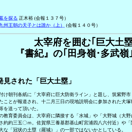
墓を探る
正木裕 (会報１３７号）
九州王朝の天子とは誰か（上）
(会報１４０号）
太宰府を囲む｢巨大土塁
『書紀』の｢田身嶺･多武嶺
発見された「巨大土塁」
け朝刊各紙に「大宰府に巨大防衛ライン」と題し、筑紫野市
たことが報道され、十二月三日の現地説明会に参加された犬塚
等を送って頂いた。
教育委員会は、大宰府に隣接する「水城」や「大野城（大野
さ約約三五〇ｍ。佐賀県三養基郡基山町宮浦四八六付近）や「
大な「冠状の土塁（羅城）」の一部ではないかとしている。