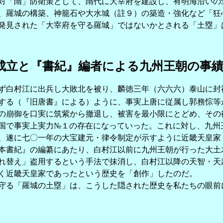
対「隋」防衛策として、隋代に大宰府を建設し、有明海沿いの
、羅城の構築、神籠石や大水城（註９）の築造・強化など「狂
発見された「大宰府を守る羅城」ではないかとされる「土塁」
成立と『書紀』編者による九州王朝の事
白村江に出兵し大敗北を被り、麟徳三年（六六六）泰山に封
する（『旧唐書』による）ように、事実上唐に従属し郭務悰等
崩御を口実に筑紫から撤退し、被害を最小限にとどめ、その
国で事実上実力№１の存在になっていった。これに対し、九州
、遂に七〇一年の大宝建元・律令制定が示すように近畿天皇家
書紀』の編纂にあたり、白村江以前に九州王朝が行った大土
れ替え」盗用するという手法で抹消し、白村江以降の天智・天
く近畿天皇家であったという歴史を「創作」したのだ。
る「羅城の土塁」は、こうした隠された歴史を私たちの眼前