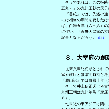
そうであれば、この持統七
五九）」の九州王朝の天子
『書紀』では、先述の通り
には相当の期間を要したは
ば、白雉五年（六五六）の
に伴い、「近畿天皇家の持
記事となるだろう。
（註６）
８、大宰府の創
従来八世紀初頭とされてい
宰府政庁とほぼ同時期と考
『勝山記』では白鳳十年（
そして井上信正氏（考古学
九州王朝は九州年号「定居
８）。
七世紀の東アジアは隋によ