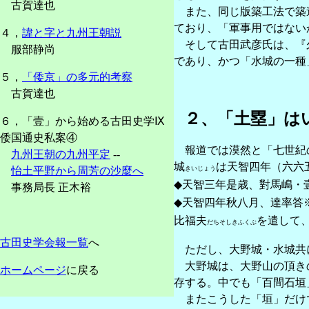
古賀達也
また、同じ版築工法で築造
ており、「軍事用ではない
４，
諱と字と九州王朝説
そして古田武彦氏は、『久
服部静尚
であり、かつ「水城の一種
５，
「倭京」の多元的考察
古賀達也
２、「土塁」は
６，「壹」から始める古田史学Ⅸ
倭国通史私案④
報道では漠然と「七世紀の
九州王朝の九州平定
--
城
は天智四年（六六
怡土平野から周芳の沙麼へ
きいじょう
◆天智三年是歳、對馬嶋・
事務局長 正木裕
◆天智四年秋八月、達率答
比福夫
を遣して
だちそしきふくぶ
古田史学会報一覧
へ
ただし、大野城・水城共
大野城は、大野山の頂きの
ホームページ
に戻る
存する。中でも「百間石垣
またこうした「垣」だけで