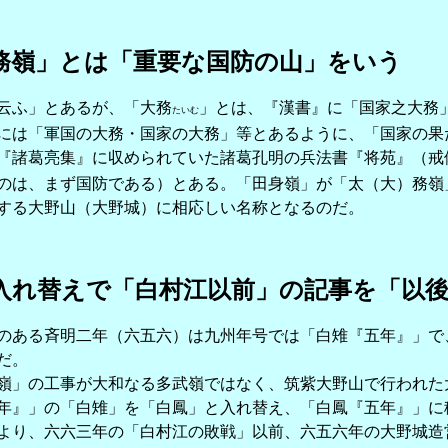
務嶺」とは「重要な国防の山」をいう
云ふ」とあるが、「大務
」とは、『漢書』に「国家之大務
たいむ
には「軍国の大務・国家の大務」等とあるように、「国家の果
諸葛亮集』に収められていた諸葛孔明の兵法書『将苑』（戒
のは、まず国防である）とある。「田身嶺」が「太（大）務嶺
する大野山（大野城）に相応しい名称となるのだ。
入れ替えで「白村江以前」の記事を「以
ある斉明二年（六五六）は九州年号では「白雉『五年』」で
だ。
」の工事が大和なる多武嶺ではなく、筑紫大野山で行われた
年』」の「白雉」を「白鳳」と入れ替え、「白鳳『五年』」に
より、六六三年の「白村江の敗戦」以前、六五六年の大野城造