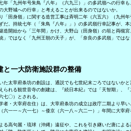
年「九州年号朱鳥『八年』（六九三）」の多武嶺への行幸も
の大野城への行幸」と考えることが出来るのではないか。
「田身嶺」に関する造営工事は斉明二年（六五六）（九州年
ずだ。持統七年（「朱鳥『八年』」）の多武嶺行幸記事が、本
築造開始から「三年間」かけ、大野山（田身嶺）の垣と両槻宮
統」ではなく「九州王朝の天子」が、「奈良の多武嶺」ではな
建と一大防衛施設群の整備
た太宰府条坊の創設は、通説でも七世紀末ごろではないかと
えられる観世音寺の創建は、『続日本紀』では「天智期」、『
六七〇）とされる。
者・大宰府在住）は、大宰府条坊の成立は政庁二期より早い
（六一一～六一七）～倭京（六一八～六二一）」年間に大宰府
る高句麗・琉球（沖縄）遠征や、これを引き継いだ唐による