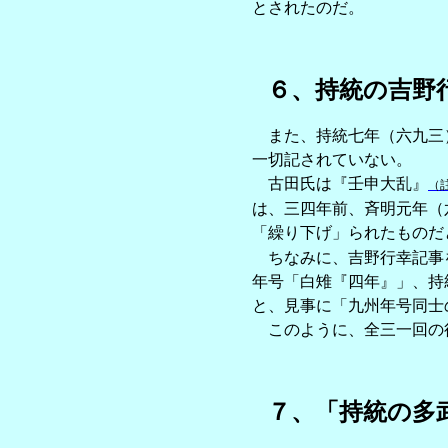
とされたのだ。
６、持統の吉野
また、持統七年（六九三）
一切記されていない。
古田氏は『壬申大乱』
（
は、三四年前、斉明元年（
「繰り下げ」られたものだ
ちなみに、吉野行幸記事を
年号「白雉『四年』」、持
と、見事に「九州年号同士
このように、全三一回の行
７、「持統の多