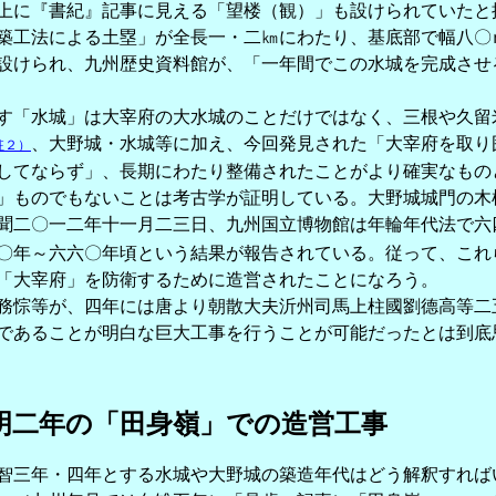
上に『書紀』記事に見える「望楼（観）」も設けられていたと
工法による土塁」が全長一・二㎞にわたり、基底部で幅八〇
設けられ、九州歴史資料館が、「一年間でこの水城を完成させ
「水城」は大宰府の大水城のことだけではなく、三根や久留
、大野城・水城等に加え、今回発見された「大宰府を取り
註２）
してならず」、長期にわたり整備されたことがより確実なもの
ものでもないことは考古学が証明している。大野城城門の木
聞二〇一二年十一月二三日、九州国立博物館は年輪年代法で六
〇年～六六〇年頃という結果が報告されている。従って、これ
「大宰府」を防衛するために造営されたことになろう。
悰等が、四年には唐より朝散大夫沂州司馬上柱國劉德高等二
であることが明白な巨大工事を行うことが可能だったとは到底
明二年の「田身嶺」での造営工事
智三年・四年とする水城や大野城の築造年代はどう解釈すれば