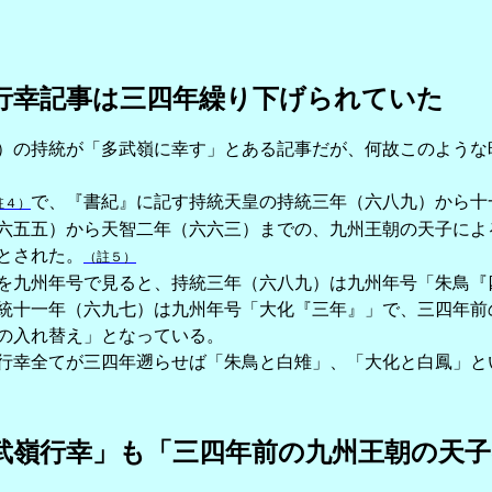
行幸記事は三四年繰り下げられていた
の持統が「多武嶺に幸す」とある記事だが、何故このような
で、『書紀』に記す持統天皇の持統三年（六八九）から十
註４）
六五五）から天智二年（六六三）までの、九州王朝の天子によ
とされた。
（註５）
九州年号で見ると、持統三年（六八九）は九州年号「朱鳥『
統十一年（六九七）は九州年号「大化『三年』」で、三四年前
の入れ替え」となっている。
幸全てが三四年遡らせば「朱鳥と白雉」、「大化と白鳳」と
武嶺行幸」も「三四年前の九州王朝の天