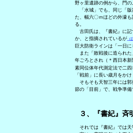
野ヶ里遺跡の例から、門の
「水城」でも、同じ「版築
た、幅六〇ｍほどの外濠も
る。
古田氏は、『書紀』に記す
か、と指摘されているが
（
巨大防衛ラインは「一日に
また「敗戦後に造られた」
年ごろとされ（＊西日本新
素同位体年代測定法で二四
「戦前」に長い歳月をかけ
そもそも天智三年には郭務
節の「目前」で、戦争準備
３、『書紀』斉
それでは『書紀』では天