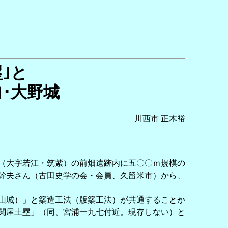
｣と
｣･大野城
川西市 正木裕
（大字若江・筑紫）の前畑遺跡内に五〇〇ｍ規模の
幹夫さん（古田史学の会・会員、久留米市）から、
山城）」と築造工法（版築工法）が共通することか
関屋土塁」（同、宮浦一九七付近。現存しない）と