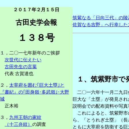
２０１７年２月１５日
筑紫なる「日向三代」の陵
古田史学会報
佐賀なる吉野」へ行幸した
１３８号
１，二〇一七年新年のご挨拶
次世代に伝えたい
古田先生の言葉
代表 古賀達也
１、筑紫野市で
２，
太宰府を囲む｢巨大土塁｣と
『書紀』の｢田身嶺･多武嶺｣･大野
二〇一六年十一月二九日付
城
巨大な「土塁」が発見され
正木裕
説明会での配布資料や写真
これによると、筑紫野市の
３，
九州王朝の家紋
ら、「とうれぎ土塁」（長
（十三弁紋）
の調査
ともに大宰府を防衛する巨