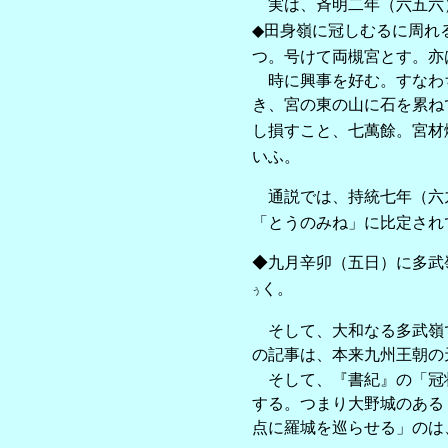
実は、斉明二年（六五六
◆田身嶺に冠しむるに周れ
つ。号けて両槻宮とす。亦
時に興事を好む。すなわち
き、宮の東の山に石を累ね
し損すこと、七萬餘。宮材
いふ。
通説では、持統七年（六
「とうのみね」に比定され
◆九月辛卯（五日）に多武
く。
う
そして、大和なる多武嶺で
の記事は、本来九州王朝の
そして、『書紀』の「冠状
する。つまり大野城のある
点に羅城を巡らせる」のは