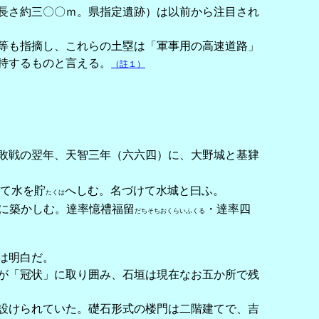
長さ約三〇〇ｍ。県指定遺跡）は以前から注目され
等も指摘し、これらの土塁は「軍事用の高速道路」
持するものと言える。
（註１）
敗戦の翌年、天智三年（六六四）に、大野城と基肄
て水を貯
へしむ。名づけて水城と曰ふ。
たくは
に築かしむ。達率憶禮福留
・達率四
だちそちおくらいふくる
は明白だ。
が「冠状」に取り囲み、石垣は現在なお五か所で残
設けられていた。礎石形式の楼門は二階建てで、吉