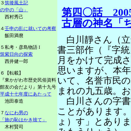
３
筑後風土記
第四〇話 2005/
の中の「山」
西村秀己
古層の神名「
４
壬申の乱に就いての考察
飯田満麿
白川靜さん（立
５私考・彦島物語 I
書三部作（『字統
筑紫日向の探索
月をかけて完成
西井健一郎
思いますが、本年
６【転載】
いて、名誉市民の
『東かがわ市歴史民俗資料
館友の会だより』第十九号
まれの九五歳。
平成十七年度にあたって
白川さんの字書
池田泰造
ことがあります。
７
なにわ男の
ょ）す」とあり
「旅の恥はかき捨て」
木村賢司