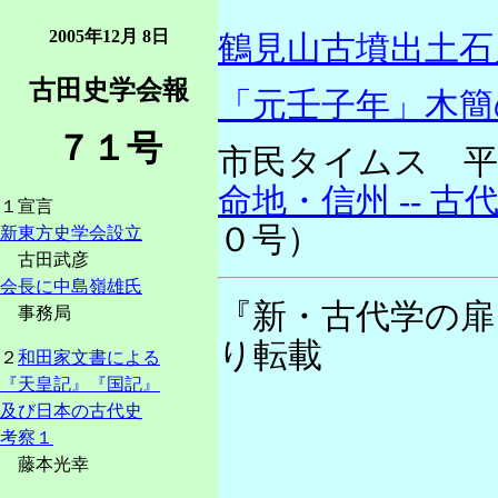
2005年12月 8日
鶴見山古墳出土石
古田史学会報
「元壬子年」木簡
７１号
市民タイムス 
命地・信州 -- 
１宣言
０号）
新東方史学会設立
古田武彦
会長に中島嶺雄氏
『新・古代学の扉
事務局
り転載
２
和田家文書による
『天皇記』『国記』
及び日本の古代史
考察１
藤本光幸