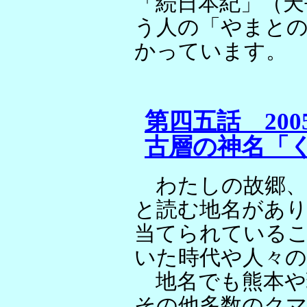
「続日本紀」（天
う人の「やまと
かっていま
第四五話 2005/
古層の神名「
わたしの故郷、
と読む地名があ
当てられている
いた時代や人々
地名でも熊本や
その他多数のク