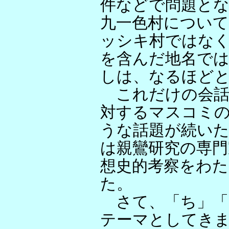
件などで問題と
九一色村について
ッシキ村ではな
を含んだ地名で
しは、なるほど
これだけの会話
対するマスコミ
うな話題が続い
は親鸞研究の専門
想史的考察をわ
た。
さて、「ち」「
テーマとしてき