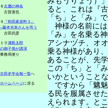
みもうりょう）
８
古層の神名
ると、これは『古
古賀達也
「ち」と「み」
９
『和田家資料３』
神様の名前には
--藤本光幸さんを弔う
「み」を名乗る
古田武彦
アシナヅチ、オ
１０
浦島太郎
の御子孫が講演
乗る神様があり、
事務局便り
あることが、先
この「ち」と「
古田史学会報一覧
へ
いかということ
ですから「魑魅
ホームページ
に戻る
る民を服属させ
えられます。と