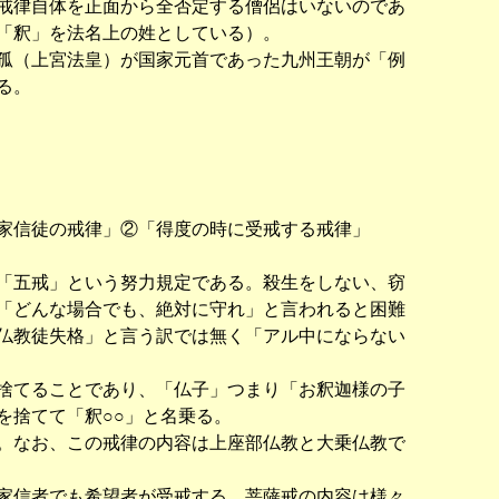
戒律自体を正面から全否定する僧侶はいないのであ
「釈」を法名上の姓としている）。
孤（上宮法皇）が国家元首であった九州王朝が「例
る。
家信徒の戒律」②「得度の時に受戒する戒律」
「五戒」という努力規定である。殺生をしない、窃
「どんな場合でも、絶対に守れ」と言われると困難
仏教徒失格」と言う訳では無く「アル中にならない
捨てることであり、「仏子」つまり「お釈迦様の子
を捨てて「釈○○」と名乗る。
。なお、この戒律の内容は上座部仏教と大乗仏教で
家信者でも希望者が受戒する。菩薩戒の内容は様々