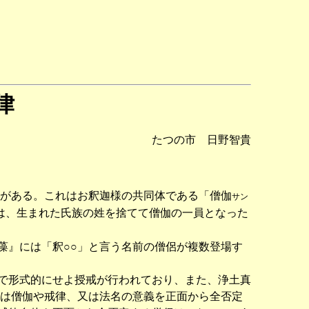
律
たつの市 日野智貴
がある。これはお釈迦様の共同体である「僧伽
サン
は、生まれた氏族の姓を捨てて僧伽の一員となった
』には「釈○○」と言う名前の僧侶が複数登場す
で形式的にせよ授戒が行われており、また、浄土真
上は僧伽や戒律、又は法名の意義を正面から全否定