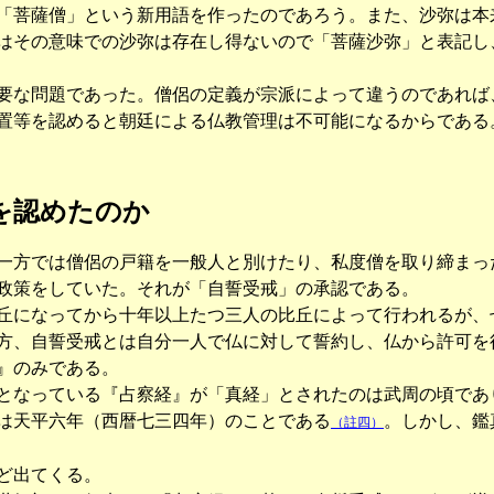
「菩薩僧」という新用語を作ったのであろう。また、沙弥は本
はその意味での沙弥は存在し得ないので「菩薩沙弥」と表記し
な問題であった。僧侶の定義が宗派によって違うのであれば
置等を認めると朝廷による仏教管理は不可能になるからである
｣を認めたのか
方では僧侶の戸籍を一般人と別けたり、私度僧を取り締まっ
政策をしていた。それが「自誓受戒」の承認である。
になってから十年以上たつ三人の比丘によって行われるが、
方、自誓受戒とは自分一人で仏に対して誓約し、仏から許可を
』のみである。
なっている『占察経』が「真経」とされたのは武周の頃であ
は天平六年（西暦七三四年）のことである
。しかし、鑑
（註四）
ど出てくる。