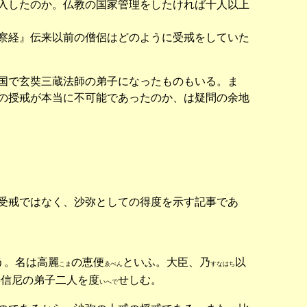
入したのか。仏教の国家管理をしたければ十人以上
察経』伝来以前の僧侶はどのように受戒をしていた
国で玄奘三蔵法師の弟子になったものもいる。ま
の授戒が本当に不可能であったのか、は疑問の余地
受戒ではなく、沙弥としての得度を示す記事であ
う。名は高麗
の恵便
といふ。大臣、乃
以
こま
ゑべん
すなはち
善信尼の弟子二人を度
せしむ。
いへで