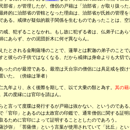
部省」が管理したが、僧侶の戸籍は「治部省」が取り扱った
最終的に治部省の管轄となった理由は、治部省が氏姓の管理を
である。戒律が疑似的親子関係を生むものであったことは、空
の戒、犯ずることなかれ。もし故に犯ずる者は、仏弟子にあら
師にあらず、かの泥団折木に何ぞ異ならん。
たとされる金剛薩埵のことで、蓮華とは釈迦の弟子のことで
すと彼らの子供ではなくなる、だから戒律は身命よりも大切で
ったのが最澄である。最澄は天台宗の僧侶には具足戒を授け
置いた。（傍線は筆者）
仁九年より、永く後際を期して、以て大乗の類と為す。
其の籍
。其の度縁には官印を請はん。
と言って度牒は発行するが戸籍は抜かない、というのである
で「官印」とあるのは太政官の印鑑で、通常僧侶に関する証明
取るために官印によって証明することとしたのであろう。
沙弥」「菩薩僧」という言葉が使用されていて「比丘」とい