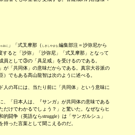
」「式叉摩那（
編集部注＝沙弥尼から
ゃみに
しきしやまな
度すると「沙弥」「沙弥尼」「式叉摩那」となって
成員として③の「具足戒」を受けるのである。
」が「共同体」の意味だからである。真宗大谷派の
臣）でもある髙山龍智は次のように述べる。
ド人の耳には、当たり前に「共同体」という意味に
に、「日本人は、『サンガ』が共同体の意味である
ただけでわかるでしょう？」と驚いた。なぜならヒ
争（英語ならstruggle）は「サンガルシュ」
を持った言葉として聞こえるのだ。