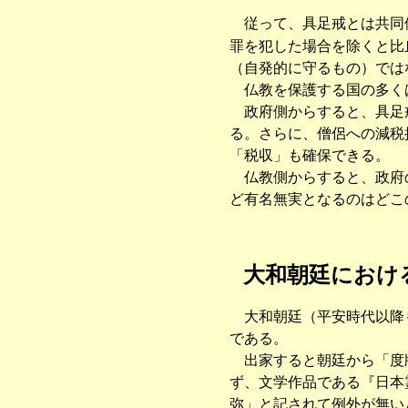
従って、具足戒とは共同体
罪を犯した場合を除くと比
（自発的に守るもの）では
仏教を保護する国の多くは
政府側からすると、具足戒
る。さらに、僧侶への減税
「税収」も確保できる。
仏教側からすると、政府の
ど有名無実となるのはどこ
大和朝廷における
大和朝廷（平安時代以降も
である。
出家すると朝廷から「度牒
ず、文学作品である『日本
弥」と記されて例外が無い