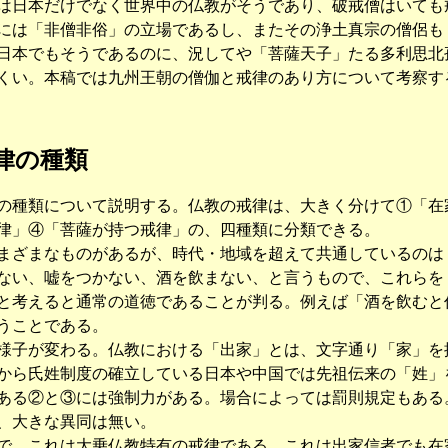
は日本だけでなく世界中の仏教がそうであり、破戒僧はいても
には「非僧非俗」の立場であるし、またその浄土真宗の僧侶も
本でもそうであるのに、況してや「菩薩天子」たる多利思北
くい。本稿では九州王朝の僧伽と戒律のあり方について考察す
律の種類
種類について説明する。仏教の戒律は、大きく分けて①「在
律」④「菩薩が持つ戒律」の、四種類に分類できる。
ざまなものがあるが、時代・地域を超えて共通しているのは
ない、嘘をつかない、酒を飲まない、と言うもので、これらを
と考えると通常の道徳であることが判る。例えば「酒を飲むと
うことである。
子が変わる。仏教における「出家」とは、文字通り「家」を
から氏姓制度の確立している日本や中国では先祖伝来の「姓」
る②と③には強制力がある。場合によっては罰則規定もある
、大きな異同は無い。
、これは大乗仏教特有の戒律である。これは出家信者でも在