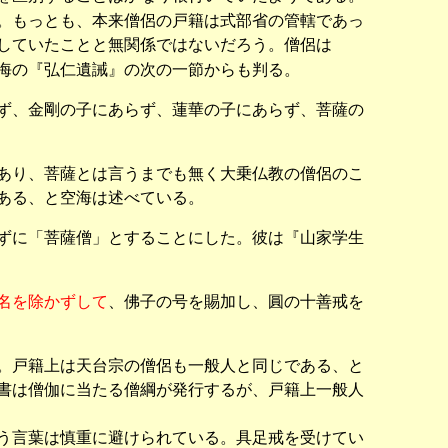
。もっとも、本来僧侶の戸籍は式部省の管轄であっ
していたことと無関係ではないだろう。僧侶は
海の『弘仁遺誡』の次の一節からも判る。
ず、金剛の子にあらず、蓮華の子にあらず、菩薩の
あり、菩薩とは言うまでも無く大乗仏教の僧侶のこ
ある、と空海は述べている。
ずに「菩薩僧」とすることにした。彼は『山家学生
名を除かずして
、佛子の号を賜加し、圓の十善戒を
。戸籍上は天台宗の僧侶も一般人と同じである、と
書は僧伽に当たる僧綱が発行するが、戸籍上一般人
う言葉は慎重に避けられている。具足戒を受けてい