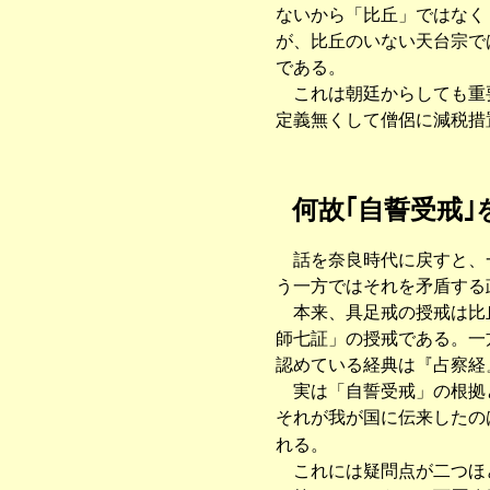
ないから「比丘」ではなく
が、比丘のいない天台宗で
である。
これは朝廷からしても重要
定義無くして僧侶に減税措
何故｢自誓受戒
話を奈良時代に戻すと、一
う一方ではそれを矛盾する
本来、具足戒の授戒は比丘
師七証」の授戒である。一
認めている経典は『占察経
実は「自誓受戒」の根拠と
それが我が国に伝来したの
れる。
これには疑問点が二つほ