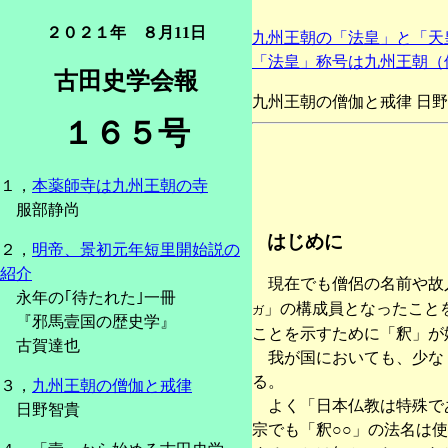
２０２１年 ８月11日
九州王朝の「法皇」と「天
「法皇」称号は九州王朝（
古田史学会報
九州王朝の僧伽と戒律 日野智貴 （会
１６５号
１，
本薬師寺は九州王朝の寺
服部静尚
はじめに
２，
明帝、景初元年短里開始説の
紹介
現在でも僧侶の名前や故人
永年の｢待たれた｣一冊
」の構成員となったこと
ガ
『邪馬壹国の歴史学』
ことを示すために「釈」が
古賀達也
我が国においても、少なく
る。
３，
九州王朝の僧伽と戒律
よく「日本仏教は特殊であ
日野智貴
宗でも「釈○○」の法名は