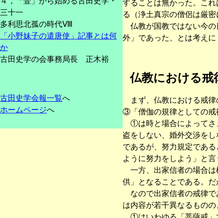
４，「壹」から始める古田史学・
することは無かった。これ
三十一
る（浄土真宗の僧侶は厳密
多利思北孤の時代Ⅷ
仏教が国教ではない今の日
「小野妹子の遣唐使」記事とは何
外」であった、とは考えに
か
古田史学の会事務局長 正木裕
仏教における戒
古田史学会報一覧
へ
まず、仏教における戒律の
ホームページ
へ
③「僧伽の規律としての戒
①は時と場合によってさま
盗をしない、婚外交渉をし
であるが、努力規定である
ように努力をしよう」と言
一方、出家信者の場合は様
供」となることである。だ
なので出家信者の戒律であ
は内容が若干異なるものの
①はいわゆる「菩薩戒」で