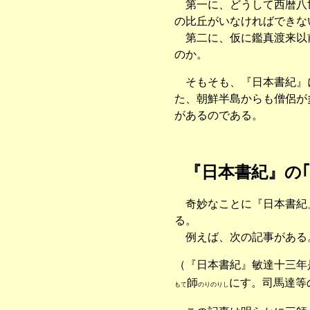
第一に、どうして西暦八世
の比丘がいなければできな
第二に、仮に鑑真渡来以前
のか。
そもそも、『日本書紀』に
た、朝鮮半島からも僧侶が
があるのである。
『日本書紀』の
奇妙なことに『日本書紀』
る。
例えば、次の記事がある
（『日本書紀』敏達十三年
師
にす。司馬達等
もて
のりのりし