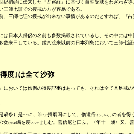
紀初頭に伝来した『占察経』に基づく自誓受戒をわざわざ導
い三師七証での授戒の方が容易である。
、三師七証の授戒が出来ない事情があるのだとすれば、『占
は日本人僧侶の名前も多数掲載されているし、その中には中
多数来日している。鑑真渡来以前の日本列島において三師七証
｢得度｣は全て沙弥
においては僧侶の得度記事はあっても、それは全て具足戒の
。
是歳条）是
に、唯
播磨国にして、僧還俗
の者を得
ここ
ただ
ほうしかえり
の女
嶋を度
せしむ。善信尼と曰ふ。〈年十一歳〉又、
むすめ
いへで