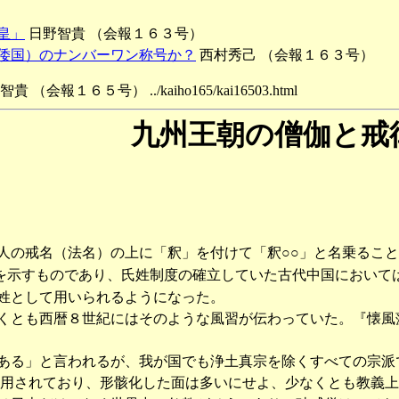
皇」
日野智貴 （会報１６３号）
倭国）のナンバーワン称号か？
西村秀己 （会報１６３号）
報１６５号） ../kaiho165/kai16503.html
九州王朝の僧伽と戒
の戒名（法名）の上に「釈」を付けて「釈○○」と名乗ること
を示すものであり、氏姓制度の確立していた古代中国において
姓として用いられるようになった。
とも西暦８世紀にはそのような風習が伝わっていた。『懐風藻
る」と言われるが、我が国でも浄土真宗を除くすべての宗派
使用されており、形骸化した面は多いにせよ、少なくとも教義