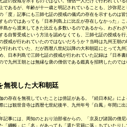
証の授戒を示すものではない。僧侶一人だけで行われている
上であるが、年齢が十一歳と明記されていることも、沙弥尼と
「度」記事にも三師七証の授戒の儀式の存在を示すものは皆
すものではあっても「日本列島上に比丘が存在しなかった」こ
島から渡来してきた比丘も多数いるのであるから、わざわざ
する自誓受戒という方法を認めなくても、三師七証の授戒を行
授戒が行われていたのではないだろうか？当時は九州王朝の
が行われていた、だが西暦八世紀以降の大和朝廷にとって九州
め、日本列島で三師七証の授戒が行われていた記録は『日本書
ので九州王朝とは無縁な唐の僧侶である鑑真を招聘したのでは
を無視した大和朝廷
の存在を無視していたことは傍証がある。『続日本紀』によ
際には観世音寺は西暦七世紀後半、九州年号「白鳳」年間に出
。
記事には、周知のとおり治部省からの、「京及び諸国の僧尼
た「綱帳」に「名」があっても「還た官籍に落」ちていたりし