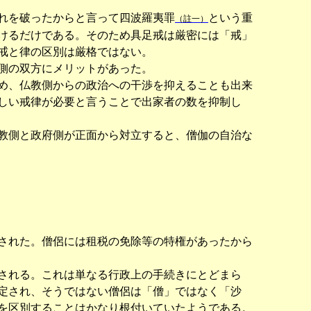
れを破ったからと言って四波羅夷罪
という重
（註一）
けるだけである。そのため具足戒は厳密には「戒」
戒と律の区別は厳格ではない。
側の双方にメリットがあった。
め、仏教側からの政治への干渉を抑えることも出来
しい戒律が必要と言うことで出家者の数を抑制し
教側と政府側が正面から対立すると、僧伽の自治な
された。僧侶には租税の免除等の特権があったから
される。これは単なる行政上の手続きにとどまら
定され、そうではない僧侶は「僧」ではなく「沙
を区別することはかなり根付いていたようである。