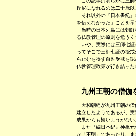
この記事は明らかに三師七
丘尼になれるのは二十歳以
それ以外の『日本書紀』の
を伝えなかった」ことを示
当時の日本列島には朝鮮半
る仏教管理の原則を危うく
いや、実際には三師七証の
ってそこで三師七証の授戒
ら止むを得ず自誓受戒を認
仏教管理政策が行き詰った
九州王朝の僧伽
大和朝廷が九州王朝の僧伽
建立したようであるが、実
成果からも疑いようがない
また『続日本紀』神亀元年
が「不明」であったり、ま