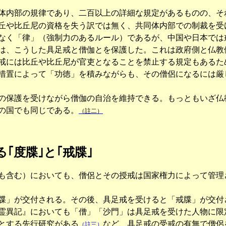
内部の規律であり、二百以上の詳細な規定があるものの、そ
丘や比丘尼の資格を失う訳では無く、共同体内部での制裁を受
なく「律」（強制力のあるルール）であるが、中国や日本では
、こうした具足戒と僧伽とを保護した。これは政府側と仏教
には比丘や比丘尼が官吏となることを禁止する規定もあるた
措置によって「功徳」を積みながらも、その僧侶になるには厳
保護を受けながら僧伽の自治を維持できる。もっともいざ仏
の国でも同じである。
（註二）
｢度牒｣と｢戒牒｣
含む）においても、僧侶とその授戒は国家権力によって管理
」が交付される。その後、具足戒を受けると「戒牒」が交付
霊異記』においても「僧」「沙門」は具足戒を受けた人物に限
とする先行研究がある
など、具足戒の受戒の有無で僧侶
（註三）