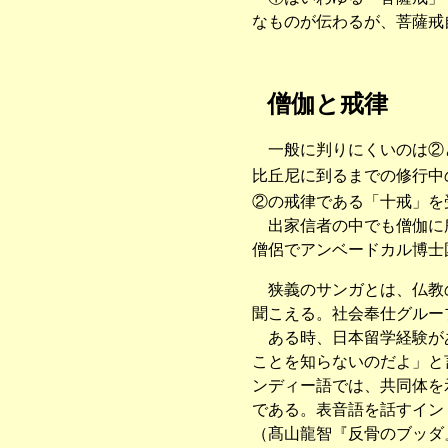
なものが伝わるが、菩薩戒
僧伽と戒律
一般に判りにくいのは②
比丘尼に到るまでの修行中
②の戒律である「十戒」を
出家信者の中でも僧伽に所
僧侶でアンベードカル博士
狭義のサンガとは、仏教の
聞こえる。社会奉仕グルー
ある時、日本留学経験があ
ことを知らないのだよ」と
ンディー語では、共同体を示
である。表音語を話すイン
（髙山龍智『反骨のブッダ