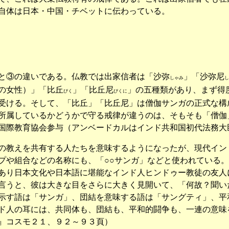
自体は日本・中国・チベットに伝わっている。
と③の違いである。仏教では出家信者は「沙弥
」「沙弥尼
しゃみ
し
の女性）」「比丘
」「比丘尼
」の五種類があり、まず得
びく
びくに
受ける。そして、「比丘」「比丘尼」は僧伽サンガの正式な構
属しているかどうかで守る戒律が違うのは、そもそも「僧伽
国際教育協会参与（アンベードカルはインド共和国初代法務大
教えを共有する人たちを意味するようになったが、現代イン
プや組合などの名称にも、「○○サンガ」などと使われている。
り日本文化や日本語に堪能なインド人ヒンドゥー教徒の友人
言うと、彼は大きな目をさらに大きく見開いて、「何故？聞い
す語は「サンガ」、団結を意味する語は「サングティ」、平和的闘
ド人の耳には、共同体も、団結も、平和的闘争も、一連の意味
』コスモ２１、９２～９３頁）