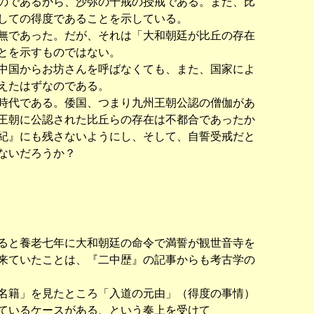
のであるから、沙弥の十戒の授戒である。また、比
しての得度であることを示している。
無であった。だが、それは「大和朝廷が比丘の存在
とを示すものではない。
中国からお坊さんを呼ばなくても、また、国家によ
えたはずなのである。
時代である。倭国、つまり九州王朝公認の僧伽があ
王朝に公認された比丘らの存在は不都合であったか
紀』にも残さないようにし、そして、自誓受戒だと
ないだろうか？
ると養老七年に大和朝廷の命令で満誓が観世音寺を
来ていたことは、『二中歴』の記事からも考古学の
名籍」を見たところ「入道の元由」（得度の事情）
ているケースがある、という奏上を受けて