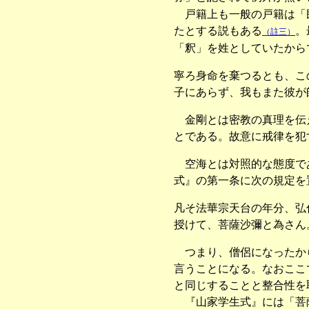
戸籍上も一般の戸籍は「民
たとする説もある
。
（註三）
「釈」を姓としていたから
寧ろ身命を棄つるとも、こ
子にあらず、我もまた彼が
金剛とは密教の真理を伝え
とである。故意に戒律を犯
空海とは対照的な態度であ
式』の第一条に次の規定を
凡そ法華宗天台の年分、弘
授けて、菩薩沙彌と為さん
つまり、僧侶になったから
言うことになる。なおここ
と同じすることと整合性を
『山家学生式』には「菩薩