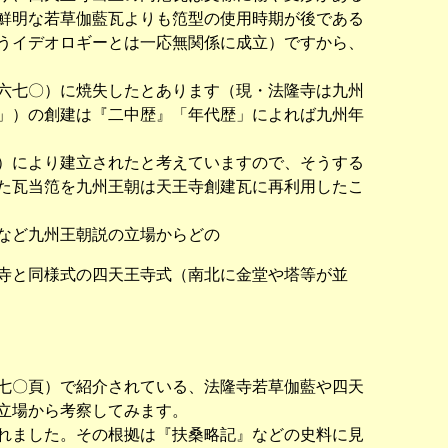
鮮明な若草伽藍瓦よりも笵型の使用時期が後である
うイデオロギーとは一応無関係に成立）ですから、
六七〇）に焼失したとあります（現・法隆寺は九州
」）の創建は『二中歴』「年代歴」によれば九州年
）により建立されたと考えていますので、そうする
た瓦当笵を九州王朝は天王寺創建瓦に再利用したこ
など九州王朝説の立場からどの
寺と同様式の四天王寺式（南北に金堂や塔等が並
七〇頁）で紹介されている、法隆寺若草伽藍や四天
立場から考察してみます。
れました。その根拠は『扶桑略記』などの史料に見