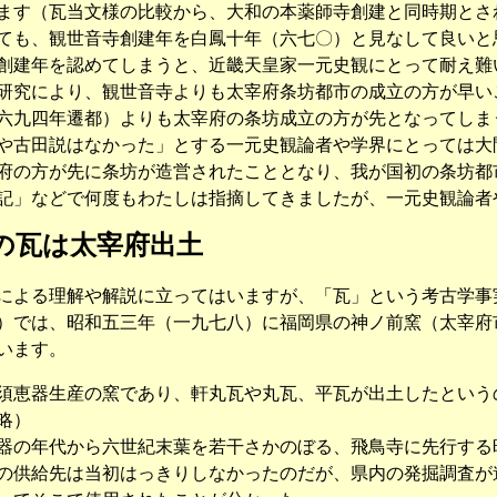
ます（瓦当文様の比較から、大和の本薬師寺創建と同時期とさ
ても、観世音寺創建年を白鳳十年（六七〇）と見なして良いと
建年を認めてしまうと、近畿天皇家一元史観にとって耐え難
研究により、観世音寺よりも太宰府条坊都市の成立の方が早い
六九四年遷都）よりも太宰府の条坊成立の方が先となってしま
や古田説はなかった」とする一元史観論者や学界にとっては大
府の方が先に条坊が造営されたこととなり、我が国初の条坊都
」などで何度もわたしは指摘してきましたが、一元史観論者
の瓦は太宰府出土
よる理解や解説に立ってはいますが、「瓦」という考古学事
）では、昭和五三年（一九七八）に福岡県の神ノ前窯（太宰府
います。
恵器生産の窯であり、軒丸瓦や丸瓦、平瓦が出土したという
略）
の年代から六世紀末葉を若干さかのぼる、飛鳥寺に先行する
供給先は当初はっきりしなかったのだが、県内の発掘調査が