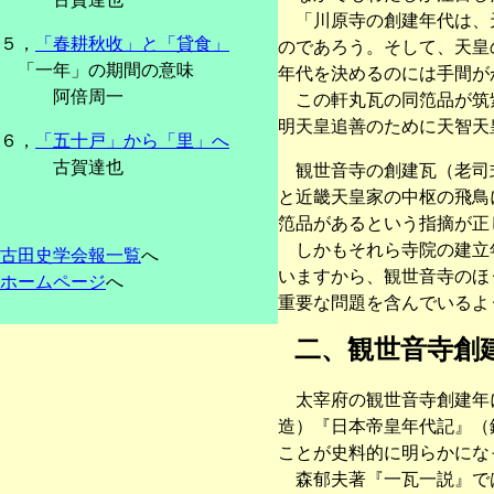
「川原寺の創建年代は、天
５，
「春耕秋收」と「貸食」
のであろう。そして、天皇
「一年」の期間の意味
年代を決めるのには手間が
阿倍周一
この軒丸瓦の同笵品が筑紫
明天皇追善のために天智天
６，
「五十戸」から「里」へ
古賀達也
観世音寺の創建瓦（老司式
と近畿天皇家の中枢の飛鳥
笵品があるという指摘が正
しかもそれら寺院の建立年
古田史学会報一覧
へ
いますから、観世音寺のほ
ホームページ
へ
重要な問題を含んでいるよ
二、観世音寺創建
太宰府の観世音寺創建年に
造）『日本帝皇年代記』（
ことが史料的に明らかにな
森郁夫著『一瓦一説』では