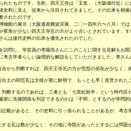
られたものです。当初、四天王寺は「玉造」（大阪城付近）に
諸史料に見え、従来から注目されてきました。その伝承を根拠
断されたのです。
物館の展示（大阪遺産難波宮展、二〇一四年六〜八月）では
や変形が少ない四天王寺瓦の方がより古いとされています。す
さんは後代史料の伝承を優先されたのでした。
訪問し、学芸員の李陽浩さんにこのことに関する見解をお聞
に考古学者らしい論理的な解説をしていただきました。李さん
れ具合から判断すれば、四天王寺瓦の方が笵型の劣化が少なく、
伽藍出土の同笵瓦は文様が更に鮮明で、もっとも早く造営された
深く判断するのであれば、三者とも「七世紀前半」という時代区
厳密に先後関係を判定できるのかは「不明」とするのが学問的
どの記載があると、その史料に引っ張られることがあるが、考古
出土する瓦は数が少なく、その地に寺院があったとするには問題