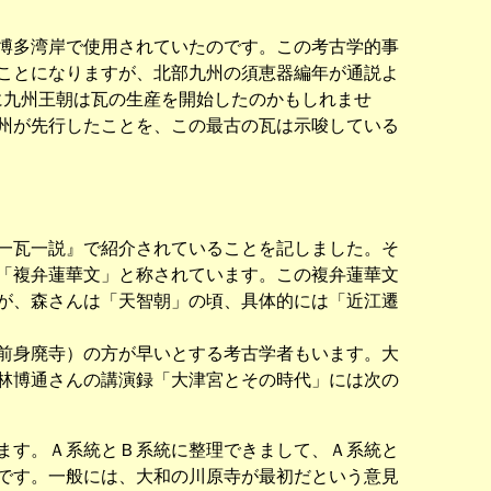
博多湾岸で使用されていたのです。この考古学的事
ことになりますが、北部九州の須恵器編年が通説よ
に九州王朝は瓦の生産を開始したのかもしれませ
州が先行したことを、この最古の瓦は示唆している
一瓦一説』で紹介されていることを記しました。そ
「複弁蓮華文」と称されています。この複弁蓮華文
が、森さんは「天智朝」の頃、具体的には「近江遷
前身廃寺）の方が早いとする考古学者もいます。大
林博通さんの講演録「大津宮とその時代」には次の
ます。Ａ系統とＢ系統に整理できまして、Ａ系統と
です。一般には、大和の川原寺が最初だという意見