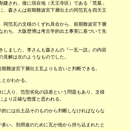
創建され、後に現在地（天王寺区）である「荒墓」
に、森さんは前期難波宮下層出土の同笵瓦を四天王
、同笵瓦の文様のくずれ具合から、前期難波宮下層
なわち、大阪歴博は考古学的出土事実に基づいて先
きしました。李さんも森さんの『一瓦一説』の内容
の見解は次のようなものでした。
前期難波宮下層出土瓦よりも古いと判断できる。
ことがわかる。
分に入り、笵型劣化の誤差という問題もあり、文様
により正確な態度と思われる。
学的には出土品そのものから判断しなければならな
が多い。別用途のために瓦が他から持ち込まれたと