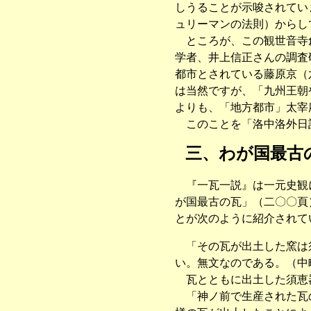
しうることが示唆されてい
ュリーマンの法則）からし
ところが、この観世音寺創
学者、井上信正さんの調査
都市とされている藤原京（
は当然ですが、「九州王朝
よりも、「地方都市」太宰
このことを「洛中洛外日記
三、わが国最古
『一瓦一説』は一元史観に
が国最古の瓦」（二〇〇頁
とが次のように紹介されて
「その瓦が出土した窯は須
い。無文なのである。（中
瓦とともに出土した須恵器
「神ノ前で生産された瓦の