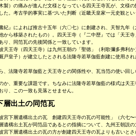
木製）の痛みが進んだ文様となっている四天王寺瓦が、文様の
した。考古学的事実に基づいた判断（近畿天皇家一元史観とい
紀』によれば推古十五年（六〇七）に創建され、天智九年（
他から移築されたもの）。四天王寺（『二中歴』では「天王寺
あり、同笵瓦の先後関係と一致しています。
天王寺（四天王寺）は九州王朝の「聖徳」（利歌彌多弗利か
厩戸皇子）が建立したとされる法隆寺若草伽藍創建に使用され
、法隆寺若草伽藍と天王寺との関係性や、瓦当笵の使い回し
のか、重要な課題です。ちなみに法隆寺若草伽藍の様式は天王
おり、この一致も見落とせません。
下層出土の同笵瓦
宮下層遺構出土の瓦 創建四天王寺の瓦の可能性」（六七〜
層遺構出土瓦が同笵品であるとの指摘について、九州王朝説の
宮下層遺構出土の瓦の方が創建四天王寺の瓦よりも古いとさ