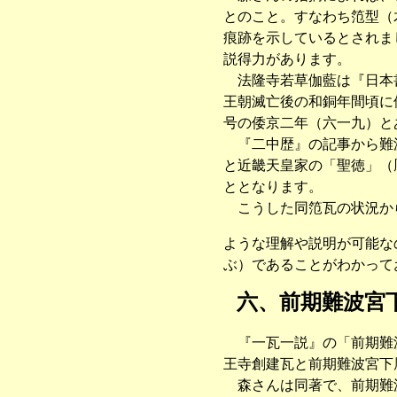
とのこと。すなわち笵型（
痕跡を示しているとされま
説得力があります。
法隆寺若草伽藍は『日本書
王朝滅亡後の和銅年間頃に
号の倭京二年（六一九）と
『二中歴』の記事から難波
と近畿天皇家の「聖徳」（
ととなります。
こうした同笵瓦の状況から
ような理解や説明が可能な
ぶ）であることがわかって
六、前期難波宮
『一瓦一説』の「前期難波
王寺創建瓦と前期難波宮下
森さんは同著で、前期難波