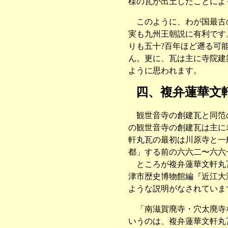
様の瓦が出土したことによ
このように、わが国最古の
実も九州王朝説に有利です
りも五十?百年ほど遡る可
ん。更に、瓦は主に寺院建
ように思われます。
四、複弁蓮華文
観世音寺の創建瓦と同笵の
の観世音寺の創建瓦は主に
軒丸瓦の最初は川原寺と一
都」する前の六六二〜六六
ところが複弁蓮華文軒丸瓦
津市歴史博物館編『近江大
ような説明がなされていま
「南滋賀廃寺・穴太廃寺な
いうのは、複弁蓮華文軒丸