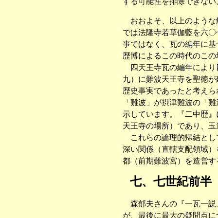
する可能性を排除できない
おおよそ、以上のような解
では法隆寺若草伽藍を六〇
事ではなく、瓦の編年に基
歴博によるこの時代のこの
四天王寺瓦の編年により四
九）に難波天王寺を聖徳が
歴史事実であったと考えら
「難波」が摂津難波の「難
示しています。『二中歴』
天王寺の場所）であり、玉
これらの論理的帰結として
深い関係（直轄支配領域）
都（前期難波宮）を造営す
七、七世紀前半
森郁夫さんの『一瓦一説』
が、最後に最大の疑問点に