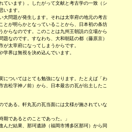
れています）。したがって文献と考古学の一致（シ
思います。
い大問題が発生します。それは太宰府の地元の考古
ことが明らかとなっていることから、日本初の条坊
うからなのです。このことは九州王朝説の立場から
問題なのです。すなわち、大和朝廷の都（藤原京）
市が太宰府になってしまうからです。
や学界は無視を決め込んでいます。
実についてはとても勉強になります。たとえば「わ
市吉松字神ノ前）から、日本最古の瓦が出土したこ
のである。軒丸瓦の瓦当面には文様が施されていな
時期であるとのことであった。」
進んだ結果、那珂遺跡（福岡市博多区那珂）から同