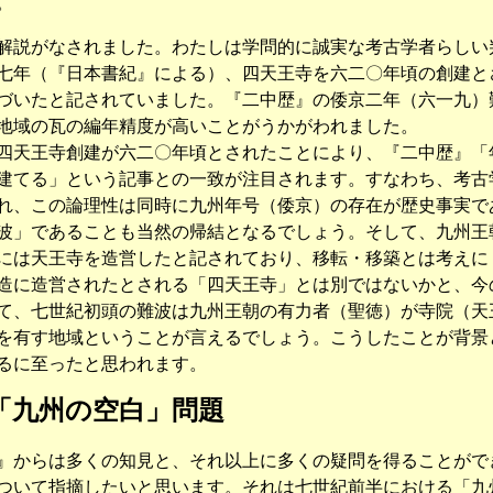
。
説がなされました。わたしは学問的に誠実な考古学者らしい
七年（『日本書紀』による）、四天王寺を六二〇年頃の創建と
づいたと記されていました。『二中歴』の倭京二年（六一九）
地域の瓦の編年精度が高いことがうかがわれました。
天王寺創建が六二〇年頃とされたことにより、『二中歴』「
建てる」という記事との一致が注目されます。すなわち、考古
れ、この論理性は同時に九州年号（倭京）の存在が歴史事実で
波」であることも当然の帰結となるでしょう。そして、九州王
には天王寺を造営したと記されており、移転・移築とは考えに
造に造営されたとされる「四天王寺」とは別ではないかと、今
、七世紀初頭の難波は九州王朝の有力者（聖徳）が寺院（天
を有す地域ということが言えるでしょう。こうしたことが背景
るに至ったと思われます。
「九州の空白」問題
からは多くの知見と、それ以上に多くの疑問を得ることがで
ついて指摘したいと思います。それは七世紀前半における「九