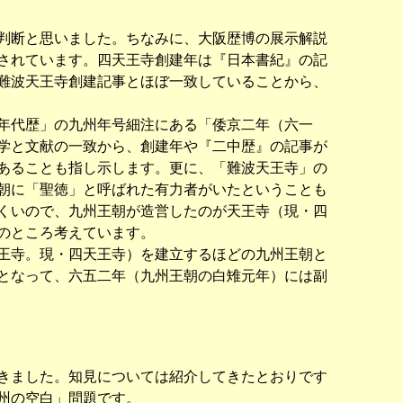
判断と思いました。ちなみに、大阪歴博の展示解説
されています。四天王寺創建年は『日本書紀』の記
難波天王寺創建記事とほぼ一致していることから、
年代歴」の九州年号細注にある「倭京二年（六一
学と文献の一致から、創建年や『二中歴』の記事が
あることも指し示します。更に、「難波天王寺」の
朝に「聖徳」と呼ばれた有力者がいたということも
くいので、九州王朝が造営したのが天王寺（現・四
のところ考えています。
王寺。現・四天王寺）を建立するほどの九州王朝と
となって、六五二年（九州王朝の白雉元年）には副
きました。知見については紹介してきたとおりです
州の空白」問題です。