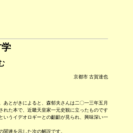
古学
む
京都市 古賀達也
。あとがきによると、森郁夫さんは二〇一三年五月
された本で、近畿天皇家一元史観に立ったものです
というイデオロギーとの齟齬が見られ、興味深い一
の関連を示した次の解説です。