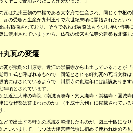
ってそこで使用されたことが分かった。」
瓦は九州王朝の中枢である太宰府で生産され、同じく中枢の
。瓦の受容と生産が九州王朝で六世紀末頃に開始されたという
能性も指摘されており、そうであれば実際はもう少し早い時期
築に使用されていますから、仏教の伝来も仏寺の建築も北部九
軒丸瓦の変遷
瓦が飛鳥の川原寺、近江の崇福寺から出土していることが『
老司１式と呼ばれるもので、同笵とされる軒丸瓦の瓦当文様は
般的にはされているようで、川原寺の創建年には諸説あります
七年頃とされています。
は近江大津の寺院（南滋賀廃寺・穴太廃寺・崇福寺・園城寺
津になぜ都は営まれたのか』（平成十六刊）に掲載されている
す。
どで出土する軒瓦の系統を整理したものが、図三十四になり
瓦といいまして、じつは大津京時代頃に初めて使われ始める瓦