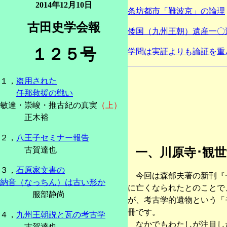
2014年12月10日
条坊都市「難波京」の論理
古田史学会報
倭国（九州王朝）遺産一〇
１２５号
学問は実証よりも論証を重
１，
盗用された
任那救援の戦い
敏達・崇峻・推古紀の真実
（上）
正木裕
２，
八王子セミナー報告
古賀達也
一、川原寺･観
３，
石原家文書の
今回は森郁夫著の新刊『一
納音（なっちん）は古い形か
に亡くなられたとのことで
服部静尚
が、考古学的遺物という「
冊です。
４，
九州王朝説と瓦の考古学
なかでもわたしが注目した
古賀達也