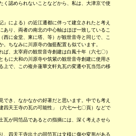
たく認められないことなどから、私は、大津京で使
記』による）の近江遷都に伴って建立されたと考え
にあり、両者の南北の中心軸はほぼ一致しているこ
（西に金堂、東に塔、等）が観世音寺と同じで、こ
か。ちなみに川原寺の伽藍配置も似ています。
れば、太宰府の観世音寺創建は白鳳十年（六七〇）
ともに大和の川原寺や筑紫の観世音寺創建に使用さ
る上で、この複弁蓮華文軒丸瓦の変遷や瓦当笵の移
見でき、なかなかの好著だと思います。中でも考え
建四天王寺の瓦の可能性」（六七〜七〇頁）などで
土瓦が同笵品であるとの指摘には、深く考えさせら
り、四天王寺出土の同笵瓦は文様に傷や変形がある