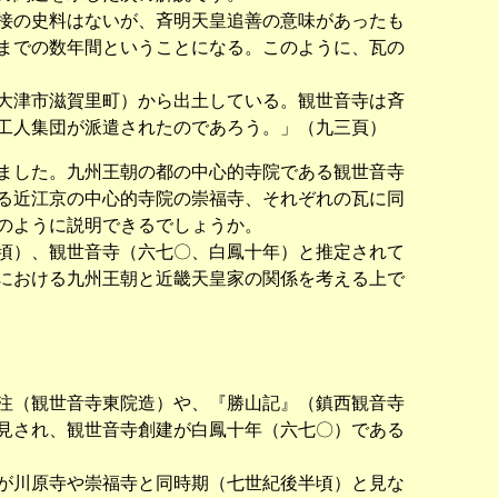
接の史料はないが、斉明天皇追善の意味があったも
までの数年間ということになる。このように、瓦の
大津市滋賀里町）から出土している。観世音寺は斉
工人集団が派遣されたのであろう。」（九三頁）
ました。九州王朝の都の中心的寺院である観世音寺
る近江京の中心的寺院の崇福寺、それぞれの瓦に同
のように説明できるでしょうか。
頃）、観世音寺（六七〇、白鳳十年）と推定されて
における九州王朝と近畿天皇家の関係を考える上で
注（観世音寺東院造）や、『勝山記』（鎮西観音寺
見され、観世音寺創建が白鳳十年（六七〇）である
が川原寺や崇福寺と同時期（七世紀後半頃）と見な