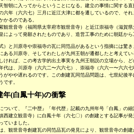
智朝に入ってからということになる。建立の事情に関する直
の六年（六六七）三月に近江大津に都を遷しているので、それ
かかるのである。
観世音寺（福岡県太宰府市観世音寺）と近江崇福寺（滋賀県
皇によって発願されたものであり、造営工事のために朝廷から
）と川原寺や崇福寺の瓦に同笵品があるという指摘には驚き
にある川原寺、そしてわたしが九州王朝が遷都したと考えてい
しければ、この考古学的出土事実を九州王朝説の立場から、ど
代は、川原寺（六六二〜六六七）、崇福寺（六六一〜六六七
うがやや遅れるのです。この創建瓦同笵品問題は、七世紀後半
うです。
年(白鳳十年)の衝撃
ついて、『二中歴』「年代歴」記載の九州年号「白鳳」の細
鎮西建立観音寺）に白鳳十年（六七〇）の創建とする記事が発
っていました。
、観世音寺創建瓦の同笵品瓦の発見により、観世音寺の創建