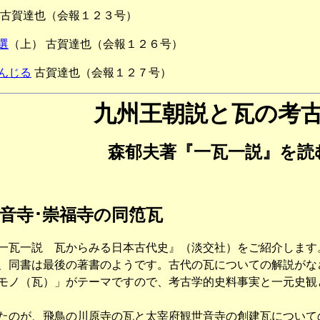
古賀達也（会報１２３号）
選
（上） 古賀達也（会報１２６号）
んじる
古賀達也（会報１２７号）
九州王朝説と瓦の考
森郁夫著『一瓦一説』を読
世音寺･崇福寺の同笵瓦
瓦一説 瓦からみる日本古代史』（淡交社）をご紹介します
、同書は最後の著書のようです。古代の瓦についての解説がな
モノ（瓦）」がテーマですので、考古学的史料事実と一元史観
のが、飛鳥の川原寺の瓦と太宰府観世音寺の創建瓦について