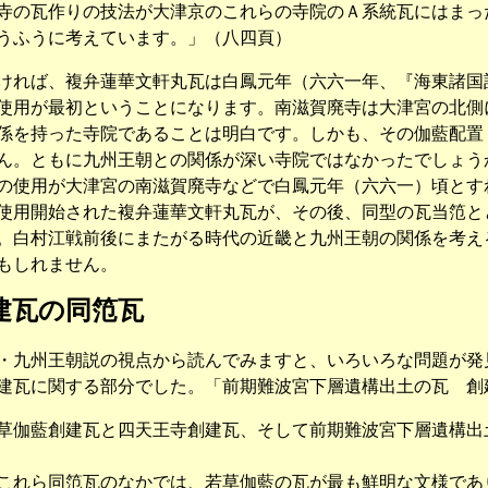
寺の瓦作りの技法が大津京のこれらの寺院のＡ系統瓦にはまっ
うふうに考えています。」（八四頁）
れば、複弁蓮華文軒丸瓦は白鳳元年（六六一年、『海東諸国
使用が最初ということになります。南滋賀廃寺は大津宮の北側
係を持った寺院であることは明白です。しかも、その伽藍配置
ん。ともに九州王朝との関係が深い寺院ではなかったでしょう
使用が大津宮の南滋賀廃寺などで白鳳元年（六六一）頃とす
使用開始された複弁蓮華文軒丸瓦が、その後、同型の瓦当笵と
。白村江戦前後にまたがる時代の近畿と九州王朝の関係を考え
もしれません。
建瓦の同笵瓦
九州王朝説の視点から読んでみますと、いろいろな問題が発
建瓦に関する部分でした。「前期難波宮下層遺構出土の瓦 創
草伽藍創建瓦と四天王寺創建瓦、そして前期難波宮下層遺構出
れら同笵瓦のなかでは、若草伽藍の瓦が最も鮮明な文様であ