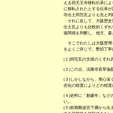
える四天王寺移転伝承によ
に移転されたとする伝承が
寺出土同笵瓦よりも先と判
それに反して、大阪歴史博
出土瓦よりも比較的くずれ
後関係を判断し、他方、森
そこでわたしは大阪歴博を
をよくご存じで、懇切丁寧
(１)同笵瓦の文様のくず
(２)この点、法隆寺若草
(３)しかしながら、用心
劣化の程度によりどの程度
(４)史料に「創建年」な
い。
(５)前期難波宮下層から