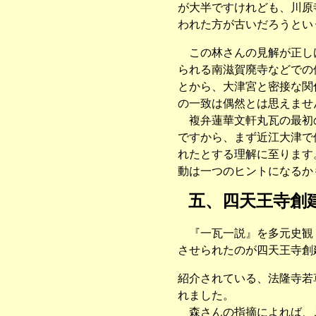
が大半ですけれども、川原
われた方が古いだろうとい
この林さんの見解が正しけ
られる南滋賀廃寺などでの
とから、大津宮と密接な関
の一致は偶然とは思えませ
複弁蓮華文軒丸瓦の最初の
ですから、まず近江大津で
れたとする理解に至ります
動は一つのヒントになるか
五、四天王寺創
『一瓦一説』を多元史観・
させられたのが四天王寺創
紹介されている、法隆寺若
れました。
森さんの指摘によれば、こ