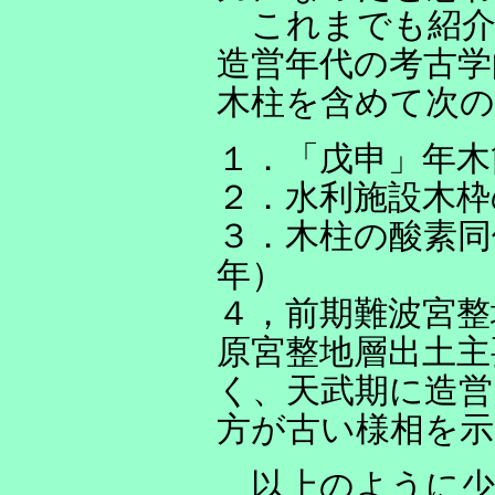
これまでも紹介
造営年代の考古学
木柱を含めて次
１．「戊申」年木
２．水利施設木枠
３．木柱の酸素同
年）
４，前期難波宮整
原宮整地層出土主
く、天武期に造営
方が古い様相を
以上のように少