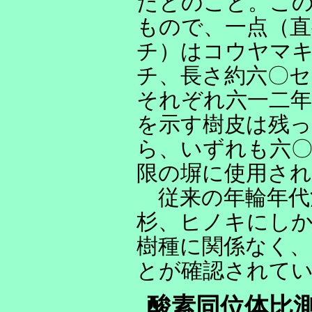
たとのこと。この
もので、一点（直
チ）はコウヤマ
チ、長さ約六〇セ
それぞれ六一二年
を示す樹皮は残
ら、いずれも六〇
限の塀に使用さ
従来の年輪年代
杉、ヒノキにし
樹種に関係なく、
とが確認されて
酸素同位体比