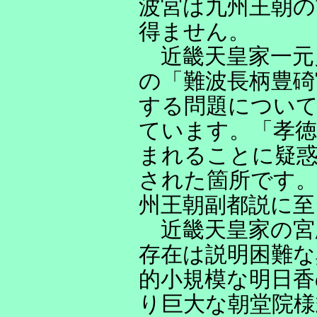
波宮は九州王朝の
得ません。
近畿天皇家一元
の「難波長柄豊碕
する問題につい
ています。「孝徳
まれることに疑
された箇所です
州王朝副都説に至
近畿天皇家の宮
存在は説明困難な
的小規模な明日香
り巨大な朝堂院様