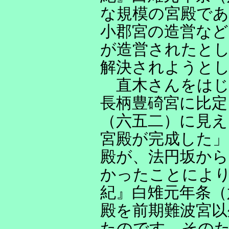
な規模の宮殿で
小郡宮の造営など
が造営されたとし
解決されようと
直木さんをはじ
長柄豊碕宮に比定
（六五二）に見
宮殿が完成した
殿が、法円坂から
かったことによ
紀』白雉元年条（
殿を前期難波宮以
たのです。その