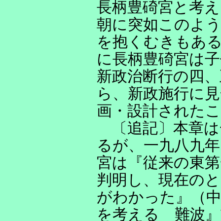
長柄豊碕宮と考
朝に突如このよ
を抱くむきもあ
に長柄豊碕宮は子
新政治断行の四
ら、新政施行に
画・設計されたこ
〔追記〕本章は
るが、一九八九年
宮は『従来の東
判明し、現在の
がわかった』（中
を考える 難波』