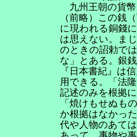
九州王朝の貨幣
（前略）この銭（
に現われる銅錢
は思えない。ま
のときの詔勅では
な」とある。銀銭
『日本書紀』は信
用できる。「法隆
記述のみを根拠に
「焼けもせぬも
か根拠はなかった
代や人物のあて
あって、事物や事