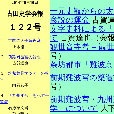
2014年6月10日
一元史観からの太宰
古田史学会報
彦説の運命
古賀達
１２２号
文字史料による「評
て
古賀達也（会
１，
亡国の天子薩夜麻
観世音寺考 -- 
正木裕
号）
２，
前期難波宮の論理
条坊都市「難波京
古賀達也
３，
筑紫舞見学ツアーの報
前期難波宮の築造
告
号）
白石恭子
４，
「九州年号」を記す一
前期難波宮・九州王
覧表
学」について
大
石原家文書
前垣芳郎