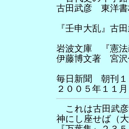
古田武彦 東洋書
『壬申大乱』古田
岩波文庫 『憲法
伊藤博文著 宮沢
毎日新聞 朝刊１
２００５年１１月
これは古田武彦Vid
神にし座せば（大
『万葉集』２３５