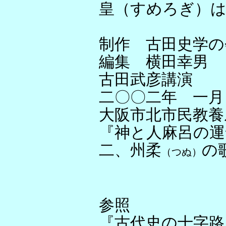
皇（すめろぎ）
制作 古田史学の
編集 横田幸男
古田武彦講演
二〇〇二年 一月
大阪市北市民教養
『神と人麻呂の運
二、州柔
の
（つぬ）
参照
『古代史の十字路