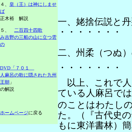
４、
皇（王）は神にしませ
ば
正木裕 解説
一、姥捨伝説と丹
・・・・・・・
５、
二百四十四歌
み吉野の三船の山に立つ雲
の
二、州柔（つぬ）
・・・・・・・
DVD「７０１
人麻呂の歌に隠された九州
以上、これで人
王朝
」
の解説
ている人麻呂で
のことはわたし
た。（『古代史の十
ホームページ
に戻る
もに東洋書林）簡