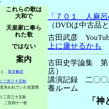
"
これらの歌は
「７０１ 人麻呂
大和で
（DVDは中古品
天皇家に奉ら
れた歌
古田武彦 YouTu
上に廬せるかも
ではない
案内
古田史学論集 第
店）
１、
英文解説
講演記録 二〇〇
2 二百三十五歌
養ルーム
見失われていた佐賀県
3 二百三十五歌
「神
二百四十一歌