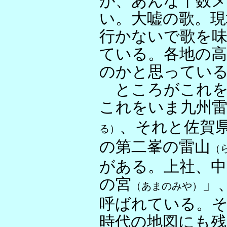
が、あんな十数
い。大嘘の歌。現
行かないで歌を
ている。各地の
のかと思ってい
ところがこれを
これをいま九州
、それと佐賀
る）
の第二峯の雷山
（
がある。上社、中
の宮
」
（あまのみや）
呼ばれている。
時代の地図にも残