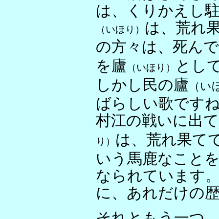
は、くりかえし
は、荒れ
（いほり）
の方々は、死ん
を廬
とし
（いほり）
しかし民の廬
（い
ばらしい歌です
村江の戦いに出
は、荒れ果て
り）
いう馬鹿なこと
なられています
に、あれだけの
それともう一つ