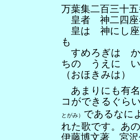
万葉集二百三十五
皇者 神二四座
皇は 神にし座
も
すめろぎは か
ちの うえに 
（おほきみは）
あまりにも有名
コができるぐら
であるなに
とがみ）
れた歌です。あの
伊藤博文著 宮沢