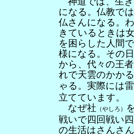
神道では、生き
になる。仏教で
仏さんになる。
きているときは
を困らした人間で
様になる。その
から、代々の王
れで天雲のかか
ゃる。実際には
立てています。
なぜ社
（やしろ）
戦いで四回戦い四
の生活はさんさ