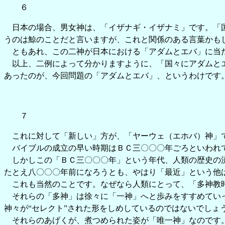
６
日本の場合、男女神は、「イザナギ・イザナミ」です。「国
うのは鯨のことだと言いますが、これと関係のある言葉かも
ともあれ、この二神が日本における「アダムとエバ」に当た
以上、二例によって分かりますように、「国々にアダムとエ
あったのが、今回問題の「アダムとエバ」、というわけです
７
これに対して「新しい」方が、「ヤーウェ（エホバ）神」
バイブルの成立の早い時期はＢＣ三〇〇〇年ごろといわれて
しかしこの「ＢＣ三〇〇〇年」という年代、人類の歴史の流
たとえ八〇〇〇年前になろうとも、やはり「最近」という他
これも当然のことです。なぜなら人類にとって、「多神教時
それらの「多神」は徐々に「一神」へと歩みをすすめていっ
神々が“セレクト”された形をしめしているのではないでしょ
それらのあげくが、煮つめられた姿が「唯一神」なのです。