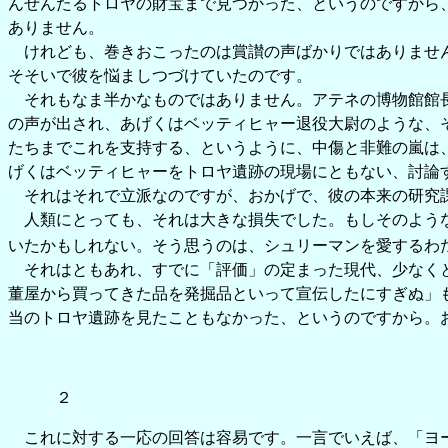
んぜんたるトロヤの財宝まで見つかった、というのですから
ありません。
けれども、巻きおこったのは賞讃の声ばかりではありません
そそいで彼を悩ましつづけていたのです。
それもなま半かなものではありません。アテネの博物館館長
の声が出され、あげくはベッティヒャー退役大尉のような、そ
たちまでこれを支持する、というように、中傷と非難の嵐は
げくはベッティヒャーをトロヤ遺跡の現場にともない、討論
それはそれで立派なのですが、おかげで、彼の本来の研究課
人類にとっても、それは大きな損失でした。もしそのような
いたかもしれない。そう思うのは、シュリーマンを愛するわ
それはともあれ、すでに「評価」の定まった現代、少なくと
董屋から買ってきた品を発掘品といって宣伝したにすぎぬ」
当のトロヤ遺跡を見たこともなかった、というのですから。
２
これに対する一応の回答は容易です。一言でいえば、「ヨ