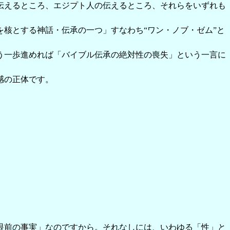
伝えるところ、エジプト人の伝えるところ、それらをいずれも
。
核とする神話・伝承の一つ」すなわち“ワン・ノブ・ゼム”と
う一歩進めれば「バイブル伝承の絶対性の喪失」という一言に
感の正体です。
眼前の事実」なのですから。それなしには、いわゆる「性」と