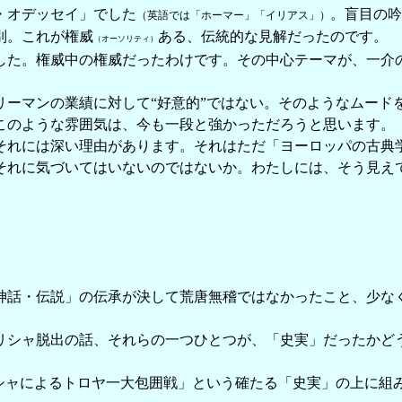
・オデッセイ」でした
。盲目の吟
（英語では「ホーマー」「イリアス」）
別。これが権威
ある、伝統的な見解だったのです。
（オーソリティ）
た。権威中の権威だったわけです。その中心テーマが、一介
ーマンの業績に対して“好意的”ではない。そのようなムード
このような雰囲気は、今も一段と強かっただろうと思います。
れには深い理由があります。それはただ「ヨーロッパの古典学
それに気づいてはいないのではないか。わたしには、そう見え
話・伝説」の伝承が決して荒唐無稽ではなかったこと、少な
シャ脱出の話、それらの一つひとつが、「史実」だったかど
シャによるトロヤ一大包囲戦」という確たる「史実」の上に組