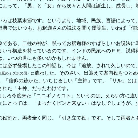
によって、「男」と「女」から次々と人間は誕生し、成長し、
わば枝葉末節です。というより、地域、民族、言語によって
経典ではいつも、お釈迦さんの説法を聞く優等生、いわば「信
である、二柱の神が、黙ってお釈迦様のすばらしいお説法に
ういう構造を持っているのです。インドの民衆へのＰＲ、説得
は、いつの世にも多いのかもしれません。
は必ず登場したこの神話も、今は「追放」されて久しいので
遣わした。そのさい、出迎えて案内役をつとめ
葦原のミズホの国）に
、「信仰の跡かた」いちじるしい「主神」です。「サル」とは
された「主神」だったわけです。
何しろ今度来た「ニニギノミコト」というのは、えらい方に違
にとっては、「まったくピンと来ない」はなしでしょうが、
役割と、両者全く同じ。「引き立て役」です。そして両者と