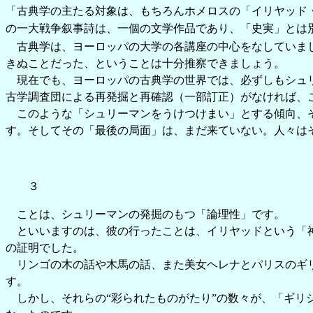
「古典学の主たる対象は、もちろんホメロスの「イリヤッド
の一大戦争叙事詩は、一個の文学作品であり、「史実」とは
古典学は、ヨーロッパの大学の各講座の中心をなしていまし
きぬことだった、ということは十分推察できましょう。
現在でも、ヨーロッパの古典学の世界では、必ずしもシュリ
古学調査団による再発掘と再確認（一部訂正）がなければ、
このような「シュリーマンをうけつけまい」とする傾向、そ
す。そしてその「最後の局面」は、まだ来ていない。人々は
３
ことは、シュリーマンの発掘のもつ「論理性」です。
といいますのは、彼の行ったことは、イリヤッドという「神
の証明でした。
リンゴの木の話や木馬の話、また美女ヘレナとパリスのギリ
す。
しかし、それらの“彩られたものがたり”の数々が、「ギリ