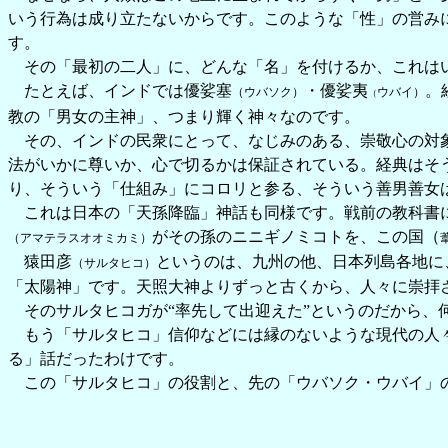
いう行為は成り立たないからです。このような「性」の営み
す。
その「最初の二人」に、どんな「名」を付けるか、これはい
たとえば、インドでは優娑塞
・優娑夷
。
（ウバソク）
ウバイ）
（
教の「男女の主神」、つまり輝く神々なのです。
その、インドの民衆にとって、なじみのある、崇敬心の対象
法がいかに尊いか、心で切るかは保証されている。経典はそ
り、そういう「仕組み」にコロリと参る、そういう善男善女
これは日本の「天孫降臨」神話も同様です。戦前の教科書に
がその孫のニニギノミコトを、この国（
（アマテラスオオミカミ）
猿田彦
というのは、九州の他、日本列島各地に
（サルタヒコ）
「太陽神」です。天照大神よりずっと古くから、人々に崇拝
そのサルタヒコガが“率先して出迎えた”というのだから、
もう「サルタヒコ」信仰などには縁のないような現代の人々
る」話だったわけです。
この「サルタヒコ」の役割と、先の「ウバソク・ウバイ」の