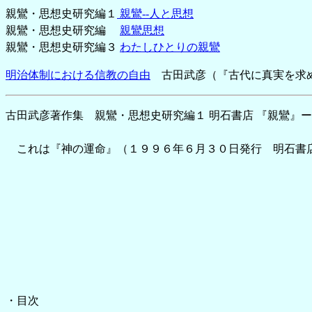
親鸞・思想史研究編１
親鸞--人と思想
親鸞・思想史研究編
親鸞思想
親鸞・思想史研究編３
わたしひとりの親鸞
明治体制における信教の自由
古田武彦（『古代に真実を求
古田武彦著作集 親鸞・思想史研究編１ 明石書店 『親鸞』
これは『神の運命』（１９９６年６月３０日発行 明石書店
・目次