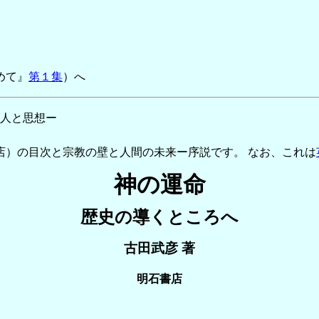
めて』
第１集
）へ
ー人と思想ー
）の目次と宗教の壁と人間の未来ー序説です。 なお、これは
神の運命
歴史の導くところへ
古田武彦 著
明石書店