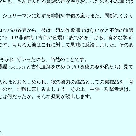
からも、さんぜんたる賞讃の声が巻きおこったのも不思議では
、シュリーマンに対する非難や中傷の嵐もまた、間断なくふり
ロッパの各界から、彼は一流の詐欺師ではないかと不信の論議
“トロヤ非都城（古代の墓場）”説で名を上げる。有名な学者
です。もちろん彼はこれに対して果敢に反論しました。そのあ
そがれ”ていったのも、当然のことです。
矍鑠
と古代遺跡を求めつづける彼の姿を私たちは見て
（かくしゃく）
あれほどおとしめられ、彼の努力の結晶としての発掘品を「骨
たのか、理解に苦しみましょう。その上、中傷・攻撃者達は、
とは何だったか。そんな疑問が続出します。
す。