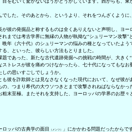
、目をむいて驚かないほうがどうかしています。西からも、東
でした。そのあとから、というより、それをつんざくように
が彼の発掘品と称するものは全くありえないと声明し、ヨー
れまでは考古学界に無縁の人物が執拗な“シュリーマン攻撃”と
、晩年（六十代）のシュリーマンの悩みの種となっていたよう
する、といった、彼らしい方法もとりました。
題であった、新たな古代遺跡発掘への挑戦の時間が、大きく“
ストレスが彼を痛めつけなかったら、七十代になってもなお
たしの思いすごしでしょうか。
も彼を詐欺師とは見なさなくなった現代において、なぜ彼が
もの、つまり希代の大ウソつきとまで攻撃されねばならなかっ
お粗末至極。またそれを支持した、ヨーロッパの学界のお歴々
ーロッパの古典学の面目
」にかかわる問題だったからで
（メンツ）