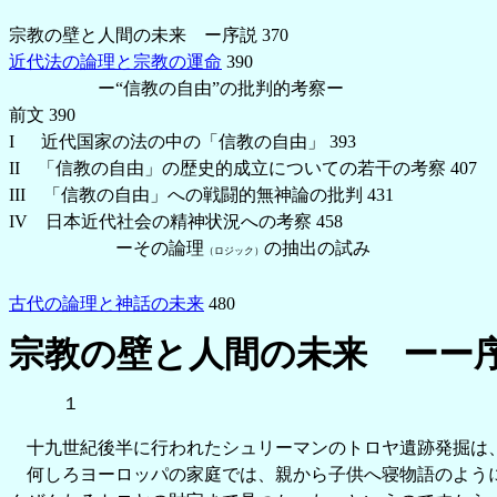
宗教の壁と人間の未来 ー序説 370
近代法の論理と宗教の運命
390
ー“信教の自由”の批判的考察ー
前文 390
I 近代国家の法の中の「信教の自由」 393
II 「信教の自由」の歴史的成立についての若干の考察 407
III 「信教の自由」への戦闘的無神論の批判 431
IV 日本近代社会の精神状況への考察 458
ーその論理
の抽出の試み
（ロジック）
古代の論理と神話の未来
480
宗教の壁と人間の未来 ーー
１
十九世紀後半に行われたシュリーマンのトロヤ遺跡発掘は、
何しろヨーロッパの家庭では、親から子供へ寝物語のように