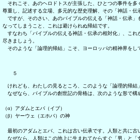
それこそ、あのヘロドトスが主張した、ひとつの事件を多く
尊重し、記述する立場、多元的な歴史理解、その「神話・伝承
ですが、そのさい、あのバイブルの伝える「神話・伝承」も
なってしまうこと、これは避けられぬ帰結です。
すなわち「バイブルの伝える神話・伝承の相対化」、これが
尽きましょう。
そのような「論理的帰結」こそ、ヨーロッパの精神界をして
５
けれども、わたしの見るところ、このような「論理的帰結
なぜなら、バイブルの創世記の骨格は、次のような形で構
（α）アダムとエバ（イブ）
（β）ヤーウェ（エホバ）の神
最初のアダムとエバ、これは古い伝承です。人類と共に古
なぜなら、人類はこの地上に生まれてからすぐ「男」と「女