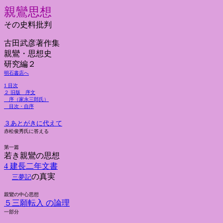
親鸞思想
その史料批判
古田武彦著作集
親鸞・思想史
研究編２
明石書店へ
1 目次
２ 旧版 序文
序（家永三郎氏）
目次・自序
３あとがきに代えて
赤松俊秀氏に答える
第一篇
若き親鸞の思想
4 建長二年文書
の真実
三夢記
親鸞の中心思想
５
三願転入 の論理
一部分