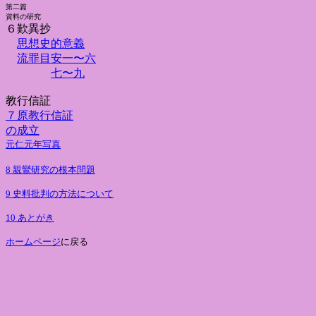
第二篇
資料の研究
６歎異抄
思想史的意義
流罪目安一〜六
七〜九
教行信証
７
原教行信証
の成立
元仁元年写真
8
親鸞研究の根本問題
9 史料批判の方法について
10 あとがき
ホームページ
に戻る