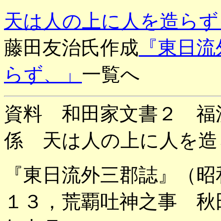
天は人の上に人を造らず
藤田友治氏作成
『東日流
らず、」
一覧へ
資料 和田家文書２ 福
係 天は人の上に人を造
『東日流外三郡誌』（昭
１３，荒覇吐神之事 秋