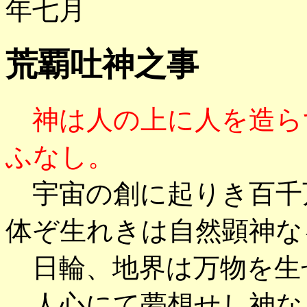
年七月
荒覇吐神之事
神は人の上に人を造ら
ふなし。
宇宙の創に起りき百千
体ぞ生れきは自然顕神な
日輪、地界は万物を生
人心にて夢想せし神な