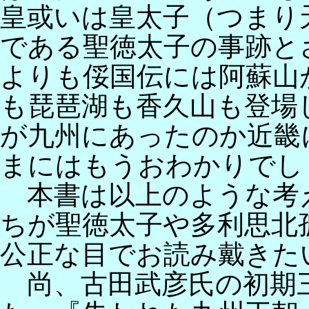
皇或いは皇太子（つまり
である聖徳太子の事跡と
よりも俀国伝には阿蘇山
も琵琶湖も香久山も登場
が九州にあったのか近畿
まにはもうおわかりでし
本書は以上のような考
ちが聖徳太子や多利思北
公正な目でお読み戴きた
尚、古田武彦氏の初期