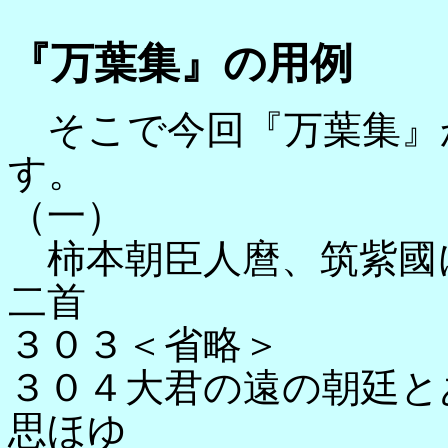
『万葉集』の用例
そこで今回『万葉集』
す。
（一）
柿本朝臣人麿、筑紫國
二首
３０３＜省略＞
３０４大君の遠の朝廷と
思ほゆ