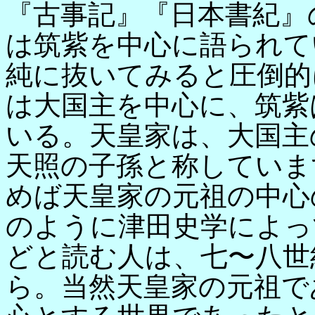
『古事記』『日本書紀』
は筑紫を中心に語られて
純に抜いてみると圧倒的
は大国主を中心に、筑紫
いる。天皇家は、大国主
天照の子孫と称していま
めば天皇家の元祖の中心
のように津田史学によっ
どと読む人は、七〜八世
ら。当然天皇家の元祖で