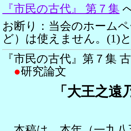
『市民の古代』 第７集
お断り：当会のホームペ
ど）は使えません。(1)
『市民の古代』第７集 
●
研究論文
「大王之遠
本稿は、本年（一九八