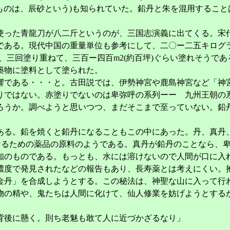
のものは、辰砂という)も知られていた。鉛丹と朱を混用するこ
った青龍刀が八二斤というのが、三国志演義に出てくる。宋
である。現代中国の重量単位も参考にして、二〇ー二五キログ
、三回塗り重ねて、三百ー四百m2(約百坪)ぐらい塗れそうであ
築物に塗料として塗られた。
である・・・と。古田説では、伊勢神宮や鹿島神宮など「神
りではない。赤塗りでないのは卑弥呼の系列ーー 九州王朝の
うか。調べようと思いつつ、まだそこまで至っていない。鉛
る。鉛を焼くと鉛丹になることもこの中にあった。丹、真丹
になるための薬品の原料のようである。真丹が鉛丹のことなら、
知のものである。もっとも、水には溶けないので人間が口に入
濃度で発見されたなどの報告もあり、長寿薬とは考えにくい。
金丹」を合成しようとする。この秘法は、神聖な山に入って行
物の精や、鬼たちは人間に化けて、仙人修業を妨げようとする
背後に懸く。則ち老魅も敢て人に近づかざるなり」