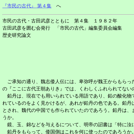
『市民の古代』 第４集
へ
市民の古代・古田武彦とともに 第４集 １９８２年
古田武彦を囲む会発行 「市民の古代」編集委員会編集
歴史研究論文
ご承知の通り、魏志倭人伝には、卑弥呼が魏王からもらった
の『ここに古代王朝ありき』では、くわしくふれられてない
鉛丹は、現在でも用いられている用語であり、鉛の酸化物で
れているのをよく見かけるが、あれが鉛丹の色である。鉛丹
とされ、魏代の中国でも作られていたのであろう。鉛丹は、
うか。
鏡、玉、錦などを与えるについて、明帝の詔書は「特に汝に
鉛丹をもらって、倭国側はこれを何に使ったのであろうか。