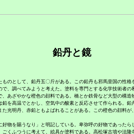
鉛丹と鏡
ものとして、鉛丹五〇斤がある。この鉛丹も邪馬壹国の性格
ので、調べてみようと考えた。塗料を専門とする化学技術者の
、あざやかな橙色の顔料である。橋とか鉄骨など大型の構造
は鉛を高温でとかし、空気中の酸素と反応させて作られる。鉛
また光明丹、赤鉛ともよばれることがある。この橙色の顔料が
好物を賜うなり」と明記している。卑弥呼の好物であったら
ごくふつうに考えて、絵具か塗料である。高松塚古墳や法隆