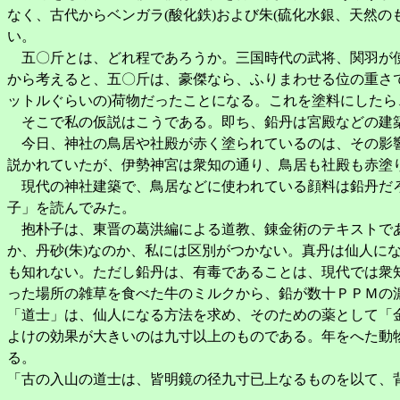
なく、古代からベンガラ(酸化鉄)および朱(硫化水銀、天然
い。
五〇斤とは、どれ程であろうか。三国時代の武将、関羽が使
から考えると、五〇斤は、豪傑なら、ふりまわせる位の重さ
ットルぐらいの)荷物だったことになる。これを塗料にしたら
そこで私の仮説はこうである。即ち、鉛丹は宮殿などの建
今日、神社の鳥居や社殿が赤く塗られているのは、その影響
説かれていたが、伊勢神宮は衆知の通り、鳥居も社殿も赤塗
現代の神社建築で、鳥居などに使われている顔料は鉛丹だろ
子」を読んでみた。
抱朴子は、東晋の葛洪編による道教、錬金術のテキストであ
か、丹砂(朱)なのか、私には区別がつかない。真丹は仙人
も知れない。ただし鉛丹は、有毒であることは、現代では衆
った場所の雑草を食べた牛のミルクから、鉛が数十ＰＰＭの
「道士」は、仙人になる方法を求め、そのための薬として「
よけの効果が大きいのは九寸以上のものである。年をへた動
る。
「古の入山の道士は、皆明鏡の径九寸已上なるものを以て、