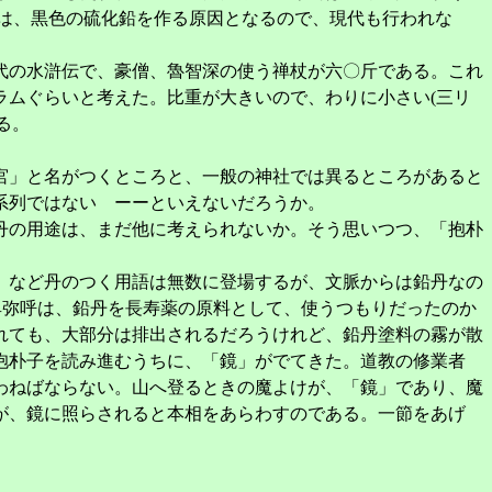
とは、黒色の硫化鉛を作る原因となるので、現代も行われな
代の水滸伝で、豪僧、魯智深の使う禅杖が六〇斤である。これ
ラムぐらいと考えた。比重が大きいので、わりに小さい(三リ
る。
宮」と名がつくところと、一般の神社では異るところがあると
系列ではない ーーといえないだろうか。
丹の用途は、まだ他に考えられないか。そう思いつつ、「抱朴
、など丹のつく用語は無数に登場するが、文脈からは鉛丹なの
卑弥呼は、鉛丹を長寿薬の原料として、使うつもりだったのか
れても、大部分は排出されるだろうけれど、鉛丹塗料の霧が散
抱朴子を読み進むうちに、「鏡」がでてきた。道教の修業者
わねばならない。山へ登るときの魔よけが、「鏡」であり、魔
が、鏡に照らされると本相をあらわすのである。一節をあげ