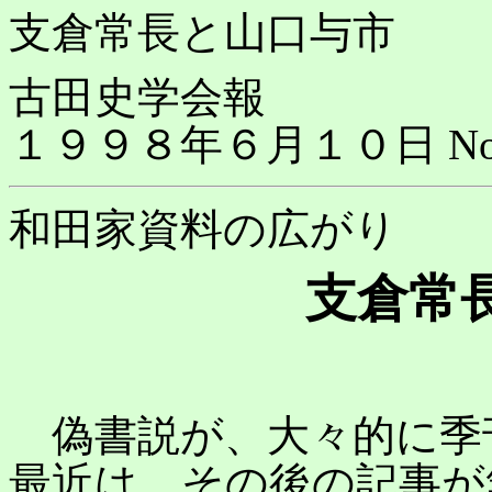
支倉常長と山口与市
古田史学会報
１９９８年６月１０日 No.
和田家資料の広がり
支倉常
偽書説が、大々的に季
最近は、その後の記事が