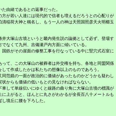
いた由緒であるとの返事だった。
の方が若い人達には現代的で信者も増えるだろうとの心配りが
伯清稲荷大神と稱名し、もう一人の神は天照国照彦天火明櫛玉
椿井大塚山古墳というと畿内発生説の論拠として必ず、登場す
方でなくて九州、吉備瀬戸内方面に傾いている。
。国鉄がその崖面の修整工事を行なっている中に竪穴式石室に
あって、この大塚山の被葬者は外交権を持ち、各地と同盟関係
をして作成したかは私たちの想像以上のものであろう。
又同范鏡の一面が政治的に価値があったものかどうかも疑わし
実状からも価値の低いもとの見なければならない。
下車して単線伝いにゆくと線路の曲り角に大塚山古墳の標識が
上に上がると、ほんとに丸さがわかるが全長百八十メートルも
ばし墳丘に腰を下ろした。