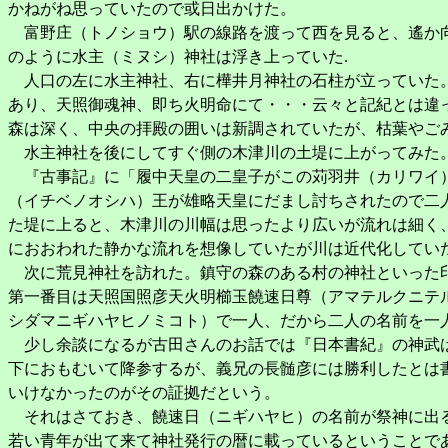
かねがね思っていたので或日出かけた。
富野庄（トノショウ）駅の線路を渡って西を見ると、遙か向
のように水主（ミヌシ）神社は浮き上っていた.
人口の左に水主神社、右に樺井月神社の石柱が立っていた。
あり、天照御魂神、即ち火明命にて・・・云々と記紀とは違
森は深く、中央の拝殿の囲いは新調されていたが、枯葉やご
水主神社を後にしてすぐ側の木津川の土堤に上がってみた。
『古事記』に「履中天皇の二皇子がこの苅羽井（カリワイ）
（イチベノオシハ）王が雄略天皇にだまし討ちされたので二
た堤に上ると、木津川の川幅は思ったより広いが流れは細く
におおわれた静かな流れを想像していたが川は近代化してい
次に荒見神社を訪れた。鎮守の森のある村の神社といった印
第一番目は天照国照彦天火明櫛玉饒速日尊（アマテルクニテ
シダマニギハヤヒノミコト）で一人、だから二人の名前を一
少し余談になるが古田さんのお話では『日本書紀』の神武は
下におもむいて降参するが、義兄の長髄彦には勝利したとは
いけなかったのがその証拠だという。
それはさておき、饒速日（ニギハヤヒ）の名前が祭神に出る
若い青年が出て来て神社発行の暦に載っているということで