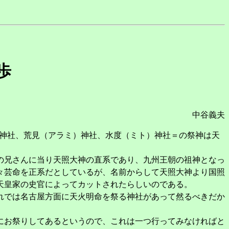
歩
中谷義夫
）神社、荒見（アラミ）神社、水度（ミト）神社＝の祭神は天
の兄さんに当り天照大神の直系であり、九州王朝の祖神となっ
々芸命を正系だとしているが、名前からして天照大神より国照
天皇家の史官によってカットされたらしいのである。
れでは名古屋方面に天火明命を祭る神社があって然るべきだか
にお祭りしてあるというので、これは一つ行ってみなければと