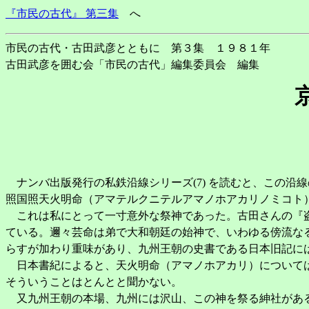
『市民の古代』 第三集
へ
市民の古代・古田武彦とともに 第３集 １９８１年
古田武彦を囲む会「市民の古代」編集委員会 編集
ナンバ出版発行の私鉄沿線シリーズ(7) を読むと、この沿
照国照天火明命（アマテルクニテルアマノホアカリノミコト
これは私にとって一寸意外な祭神であった。古田さんの『盗
ている。邇々芸命は弟で大和朝廷の始神で、いわゆる傍流な
らすが加わり重味があり、九州王朝の史書である日本旧記に
日本書紀によると、天火明命（アマノホアカリ）については
そういうことはとんとと聞かない。
又九州王朝の本場、九州には沢山、この神を祭る紳社がある