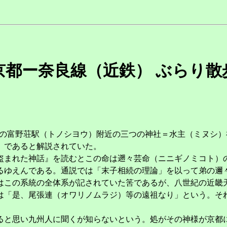
京都ー奈良線（近鉄） ぶらり散
線の富野荘駅（トノシヨウ）附近の三つの神社＝水主（ミヌシ
）であると解説されていた。
まれた神話』を読むとこの命は遡々芸命（ニニギノミコト）
るゆえんである。通説では「末子相続の理論」を以って弟の邇
はこの系統の全体系が記されていた筈であるが、八世紀の近畿
「是、尾張連（オワリノムラジ）等の遠祖なり」という。そ
と思い九州人に聞くが知らないという。処がその神様が京都