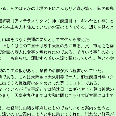
いる。そのはるかの土堤の下にこんもりと森が繁り、陸の孤島
照御魂（アマテラスミタマ）神（饒速目（ニギハヤヒ）尊）と
やら神主も人も住んでいないお宮のようである。辺りを見ると
と山城をつなぐ交通の要所として古代から栄えた。
。正しくはこの二皇子は履中天皇の孫に当る。父、市辺之忍歯
で鯨面の老人に食事を奪われたのである。そういう事件のあっ
コートも造られ、運動する若い人達で賑わっていた。芦とかや
製のご由緒板があり、祭神の名前が六つ程書かれていた。
前である。これは天照国照天火明尊で一人、櫛玉饒速日尊（ク
に出てくる長髄彦の妹をめとった尊（ミコト）である。
なっているが『古事記』では饒速日（ニギハヤヒ）尊は神武の
つまり、天皇家九代までは大和に閉じこもり大阪方面には出て
う。社務所に由緒を印刷したものでもないかと案内を乞うと、
し遠いのでご案内しようと車に乗せてくれた。思わない好意が