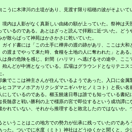
こうに木津川の土堤があり、見渡す限り稲穂の波がそよいて
境内は人影がなく真新しい由緒の額が上っていた。祭神は天
っているのである。あとはざっと読んで拝殿に近づいた。どう
みが散らばって神苑はかさかさに乾いていた。
ガイド書には「この土手に樺井の渡の跡があリ、ここは大和
の渡までやって来た時、食糧を土地の人に奪われた」とある
人は身の危険を感じ、針間（ハリマ）へ逃げるその途中、ここ
、殆んどが中洲となっている。広場はグラウンドとなりテニス
た。
象でここは神主さんが住んでいるようであった。入口に金属
ルヒコアマノホアカリクシダマニギハヤヒノミコト）と長い名
人にしているのである。櫛玉饒速日尊は誰でも知っている書紀
長髄彦と戦い勝利の上で橿原の宮で即位するという成功譚に
書かれていない、それから推理すると敗北したのではないか。
ということはこの地方での勢力が伝承に残っていたのであろ
あった。ついでに水度（ミト）神社はどうゆくかと聞くと、少