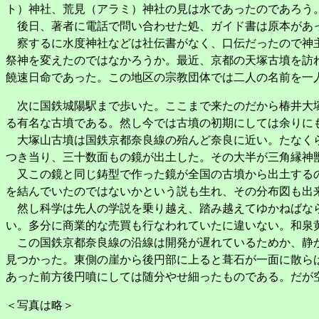
ト）神社、荒見（アラミ）神社の見は水であったのであろう
後日、著者に電話で問い合わせた処、ガイド書は原本があっ
察するに水度神社などは社伝書がなく、口伝だったので神主
祭神を変えたのではなかろうか。最近、京都の天塚古墳を訪
饒速日命であった。この地区の宗教団体では二人の名前を一
次に国鉄城陽駅まで歩いた。ここまで来たのだから椿井大塚
る有名な古墳である。然し今では古墳の初期にしては余りに
大塚山古墳は国鉄京都奈良線の殆んど奈良に近い。たなくら
つき当り、三十数面もの鏡が出土した。その大半が三角縁神
又この鏡と同じ鋳型で作った鏡が全国の古墳から出土するの
を結んでいたのではないかという説も生れ、その分布図も出
然し科学は先人の学説を乗り越え、踏み越えてゆかねばなら
い。多分に商業的な売買も行なわれていたに違いない。和泉
この国鉄京都奈良線の沿線は開発が遅れているためか、静か
見つかった。東側の崖から後円部に上ると葺石が一面に散ら
あった前方後円噴にしては随分やせ細ったものである。だが
＜写真は略＞