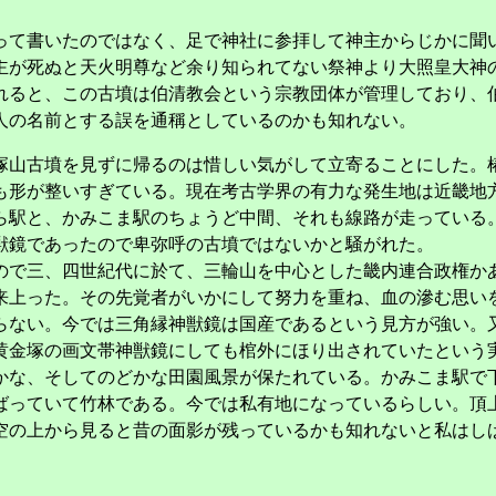
。
て書いたのではなく、足で神社に参拝して神主からじかに聞
が死ぬと天火明尊など余り知られてない祭神より大照皇大神
れると、この古墳は伯清教会という宗教団体が管理しており、
人の名前とする誤を通稱としているのかも知れない。
山古墳を見ずに帰るのは惜しい気がして立寄ることにした。
も形が整いすぎている。現在考古学界の有力な発生地は近畿地
駅と、かみこま駅のちょうど中間、それも線路が走っている
獣鏡であったので卑弥呼の古墳ではないかと騒がれた。
で三、四世紀代に於て、三輪山を中心とした畿内連合政権か
来上った。その先覚者がいかにして努力を重ね、血の滲む思い
ない。今では三角縁神獣鏡は国産であるという見方が強い。
黄金塚の画文帯神獣鏡にしても棺外にほり出されていたという
な、そしてのどかな田園風景が保たれている。かみこま駅で
ばっていて竹林である。今では私有地になっているらしい。頂
空の上から見ると昔の面影が残っているかも知れないと私はし